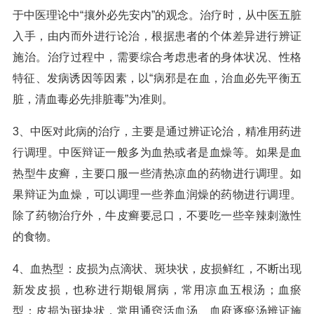
于中医理论中“攘外必先安内”的观念。治疗时，从中医五脏
入手，由内而外进行论治，根据患者的个体差异进行辨证
施治。治疗过程中，需要综合考虑患者的身体状况、性格
特征、发病诱因等因素，以“病邪是在血，治血必先平衡五
脏，清血毒必先排脏毒”为准则。
3、中医对此病的治疗，主要是通过辨证论治，精准用药进
行调理。中医辩证一般多为血热或者是血燥等。如果是血
热型牛皮癣，主要口服一些清热凉血的药物进行调理。如
果辩证为血燥，可以调理一些养血润燥的药物进行调理。
除了药物治疗外，牛皮癣要忌口，不要吃一些辛辣刺激性
的食物。
4、血热型：皮损为点滴状、斑块状，皮损鲜红，不断出现
新发皮损，也称进行期银屑病，常用凉血五根汤；血瘀
型：皮损为斑块状，常用通窍活血汤、血府逐瘀汤辨证施