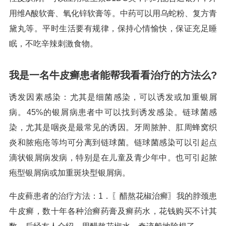
用维A酸软膏、氧化锌软膏等。中药可以用乌蛇粉、复方青
黛丸等。平时生活要有规律，保持心情愉快，保证充足睡
眠，不吃辛辣刺激食物。
我是一名牛皮癣患者能帮我看看治疗的方法么?
诱发因素感染：尤其是细菌感染，可以诱发或加重银屑
病。45%的银屑病患者中可以找到诱发感染。链球菌感
染，尤其是咽炎是最常见的诱因。牙周脓肿、肛周蜂窝织
炎和脓疱疮等均可分离到链球菌。链球菌感染可以引起点
滴状银屑病发病，特别是在儿童及青少年中。也可引起脓
疱型银屑病或加重斑块型银屑病。
牛皮藓患者的治疗方法：1．〖醋熬花椒治癣〗我的脖颈患
牛皮癣，数十年各种治癣药膏及癣药水，花钱购买不计其