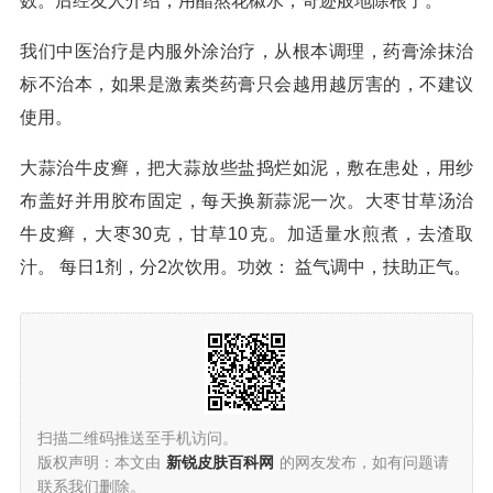
数。后经友人介绍，用醋熬花椒水，奇迹般地除根了。
我们中医治疗是内服外涂治疗，从根本调理，药膏涂抹治
标不治本，如果是激素类药膏只会越用越厉害的，不建议
使用。
大蒜治牛皮癣，把大蒜放些盐捣烂如泥，敷在患处，用纱
布盖好并用胶布固定，每天换新蒜泥一次。大枣甘草汤治
牛皮癣，大枣30克，甘草10克。加适量水煎煮，去渣取
汁。 每日1剂，分2次饮用。功效： 益气调中，扶助正气。
扫描二维码推送至手机访问。
版权声明：本文由
新锐皮肤百科网
的网友发布，如有问题请
联系我们删除。