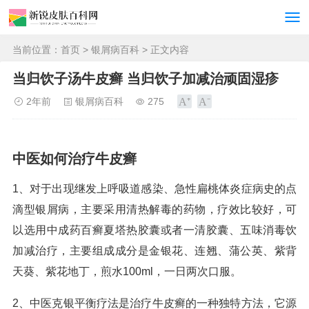
当前位置：
首页
>
银屑病百科
> 正文内容
当归饮子汤牛皮癣 当归饮子加减治顽固湿疹
2年前
银屑病百科
275
中医如何治疗牛皮癣
1、对于出现继发上呼吸道感染、急性扁桃体炎症病史的点
滴型银屑病，主要采用清热解毒的药物，疗效比较好，可
以选用中成药百癣夏塔热胶囊或者一清胶囊、五味消毒饮
加减治疗，主要组成成分是金银花、连翘、蒲公英、紫背
天葵、紫花地丁，煎水100ml，一日两次口服。
2、中医克银平衡疗法是治疗牛皮癣的一种独特方法，它源