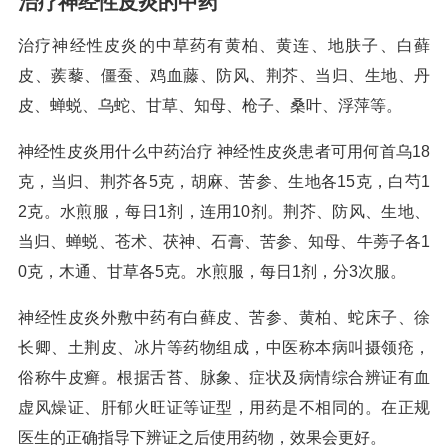
治疗神经性皮炎的中药
治疗神经性皮炎的中草药有黄柏、黄连、地肤子、白藓
皮、蒺藜、僵蚕、鸡血藤、防风、荆芥、当归、生地、丹
皮、蝉蜕、乌蛇、甘草、知母、枪子、桑叶、浮萍等。
神经性皮炎用什么中药治疗 神经性皮炎患者可用何首乌18
克，当归、荆芥各5克，胡麻、苦参、生地各15克，白芍1
2克。水煎服，每日1剂，连用10剂。荆芥、防风、生地、
当归、蝉蜕、苍术、茯神、石膏、苦参、知母、牛蒡子各1
0克，木通、甘草各5克。水煎服，每日1剂，分3次服。
神经性皮炎外敷中药有白藓皮、苦参、黄柏、蛇床子、徐
长卿、土荆皮、冰片等药物组成，中医称本病叫摄领疮，
俗称牛皮癣。根据舌苔、脉象、症状及病情综合辨证有血
虚风燥证、肝郁火旺证等证型，用药是不相同的。在正规
医生的正确指导下辨证之后使用药物，效果会更好。