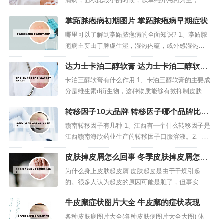
屑病，面积比较小的时候，以单纯外用药为主，可
以选择糖皮质激素类药膏，也可以选择维生素D3衍
掌跖脓疱病初期图片 掌跖脓疱病早期症状
生物药膏，还有维甲酸类药膏，还有复方制剂。2、
中、重度患者可以选用的外用药有煤焦油洗剂、水
哪里可以了解到掌跖脓疱病的全面知识? 1、掌跖脓
杨酸软膏、糖皮质激素类软膏、维甲酸类药物，如
疱病主要由于脾虚生湿，湿热内蕴，或外感湿热邪
维A酸软膏或者卡泊三醇软膏、...
毒，以致邪毒循经外越蕴于掌跖而发。另有部分金
达力士卡泊三醇软膏 达力士卡泊三醇软膏
属过敏体质者，亦可发生此病。掌跖脓疱病属于免
孕妇可以用吗
疫系统疾病，患者在饮食方面要多以清淡食物为
卡泊三醇软膏有什么作用 1、卡泊三醇软膏的主要成
主，注意饮食规律。2、掌趾脓疱病是一种常见的皮
分是维生素d衍生物，这种物质能够有效抑制皮肤细
肤疾病，主要特征是手掌和足底会出...
胞增生，而且还可以抑制它分化。这种药膏的使用
转移因子10大品牌 转移因子哪个品牌比较
方式非常简单，大家将少量的药膏涂抹在发病部位
好
就可以，一般来讲每天使用两次就能够见效。2、卡
赣南转移因子有几种 1、江西有一个什么转移因子是
泊三醇软膏，用于寻常型银屑病的局部治疗。卡泊
江西赣南海欣药业生产的转移因子口服溶液。2、没
三醇不应应用面部，避免直接用...
有几种啊，就一种。没有大小人分的。只有不同厂
皮肤掉皮屑怎么回事 冬季皮肤掉皮屑怎么
家出的。还有胶囊的。3、长春精优药业股份有限公
回事
司生产的转移因子口服液，儿童服用肯定是没有问
为什么身上皮肤起皮屑 皮肤起皮是由于干燥引起
题，因为我们家是儿童专科医院，用的就是这种。
的。很多人认为起皮的原因可能是脏了，但事实
至于说明书，不好意思我没仔细...
上，这并不完全正确。皮肤的表层有一层角质层，
牛皮廨症状图片大全 牛皮廨的症状表现
它是由死亡的角质细胞构成的。当皮肤太干燥时，
角质层会变得更加薄弱，可能会出现剥落或起皮的
各种皮肤病图片大全(各种皮肤病图片大全大图) 体