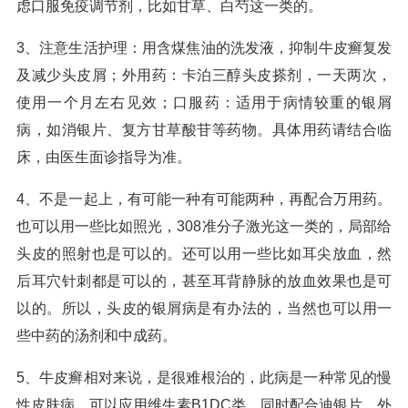
虑口服免疫调节剂，比如甘草、白芍这一类的。
3、注意生活护理：用含煤焦油的洗发液，抑制牛皮癣复发
及减少头皮屑；外用药：卡泊三醇头皮搽剂，一天两次，
使用一个月左右见效；口服药：适用于病情较重的银屑
病，如消银片、复方甘草酸苷等药物。具体用药请结合临
床，由医生面诊指导为准。
4、不是一起上，有可能一种有可能两种，再配合万用药。
也可以用一些比如照光，308准分子激光这一类的，局部给
头皮的照射也是可以的。还可以用一些比如耳尖放血，然
后耳穴针刺都是可以的，甚至耳背静脉的放血效果也是可
以的。所以，头皮的银屑病是有办法的，当然也可以用一
些中药的汤剂和中成药。
5、牛皮癣相对来说，是很难根治的，此病是一种常见的慢
性皮肤病。可以应用维生素B1DC类，同时配合迪银片，外