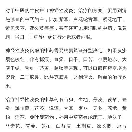
对于中医的牛皮癣（神经性皮炎）治疗的方案，要用到清
热凉血的中药为主，比如紫草、白花蛇舌草、紫花地丁、
紫贝天葵、蒲公英等等，甚至还可以用润肤的中药，像黄
精、当归、甘草等中药进行外敷或者内服。
神经性皮炎内服的中药需要根据辨证分型决定，如果皮疹
颜色较红，伴有抓痕、血痂、口干、口苦、小便短赤、大
便干结、舌红、苔黄、脉弦等表现，可以口服百癣夏塔热
胶囊、二丁胶囊、比拜克胶囊，起到清火、解毒的治疗效
果。
治疗神经性皮炎的中草药有当归、生地、丹皮、蒺藜、僵
蚕、鸡血藤、茯苓、泽泻、甘草、麦冬、天冬、苍术、黄
柏、浮萍、桑叶等药物，外用中草药有蛇床子、地肤子、
马齿苋、苦参、黄柏、白藓皮、土荆皮、徐长卿、冰片