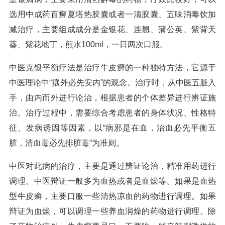
选用中成药百癣夏塔热胶囊或者一清胶囊、五味消毒饮加
减治疗，主要组成成分是金银花、连翘、蒲公英、紫背天
葵、紫花地丁，煎水100ml，一日两次口服。
中医克银平衡疗法是治疗牛皮癣的一种独特方法，它源于
中医理论中“攘外必先安内”的观念。治疗时，从中医五脏入
手，由内而外进行论治，根据患者的个体差异进行辨证施
治。治疗过程中，需要综合考虑患者的身体状况、性格特
征、发病诱因等因素，以“病邪是在血，治血必先平衡五
脏，清血毒必先排脏毒”为准则。
中医对此病的治疗，主要是通过辨证论治，精准用药进行
调理。中医辩证一般多为血热或者是血燥等。如果是血热
型牛皮癣，主要口服一些清热凉血的药物进行调理。如果
辩证为血燥，可以调理一些养血润燥的药物进行调理。除