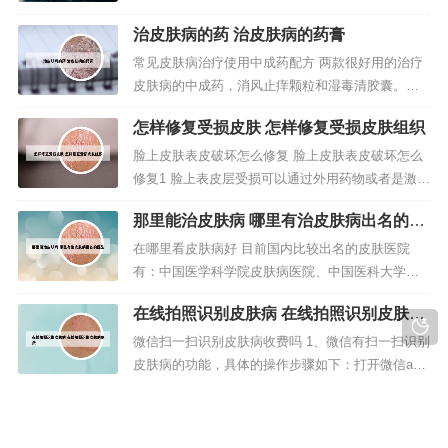
调。皮脂分泌过旺。建议：保证睡眠充足。不要直
治皮肤病的药 治皮肤病的药膏
接接触。饮食尽量平淡。勿食辛辣食品，不酗酒不
吸烟。良好的生活习惯。2、情绪过于紧张忧虑胸口
常见皮肤病治疗使用中成药配方 两款很好用的治疗
长痘痘可能是因为情绪长时间处于紧张忧虑中有
皮肤病的中成药，消风止痒颗粒和湿毒清胶囊。，
关。情绪忧虑紧张时肾脏腺激素增加，人...
手里没皂皂的亲们可试试：消风止痒颗粒：防风、
怎样修复受损皮肤 怎样修复受损皮肤组织
蝉蜕、地骨皮、苍术、亚麻子、当归、地黄、 木
通、荆芥、石膏、甘草。功效为消风清热，除湿止
脸上皮肤表皮破坏怎么修复 脸上皮肤表皮破坏怎么
痒。首先介绍的是当归、黄芪、白术和川芎四种中
修复1 脸上表皮层受损可以通过外用药物或者是激光
药组成的“四物汤”，它可以治疗因寒...
手术的方式治疗，根据自身的情况选择合适的治疗
那里能治皮肤病 哪里有治皮肤病出名的医
措施，并且还要做好皮肤的护理工作。脸上皮肤损
生
伤了如何修复1 冰敷患处。在皮肤受损以后，大家可
在哪里看皮肤病好 目前国内比较出名的皮肤医院
以把化妆棉用化妆水浸泡一下，然后放到冰箱里，1
有：中国医学科学院皮肤病医院、中国医科大学附
0分钟左右再拿出来，用冰...
属第一医院、中南大学湘雅二医院、空军军医大学
在线拍照识别皮肤病 在线拍照识别皮肤病
西京医院、安徽医科大学第一附属医院、中南大学
免费
湘雅医院。皮肤相对公认最好的是上海华山，近些
微信扫一扫识别皮肤病收费吗 1、微信有扫一扫识别
年来比如西京医院皮肤发展也非常不错。北京协和
皮肤病的功能，具体的操作步骤如下：打开微信ap
医院 北京协和医院是一所位于北京市东...
p。点击右下角的我。点击支付。点击医疗健康。滑
醋能治皮肤病吗 醋可以治疗皮炎吗
动工具栏，找到皮肤检测。2、扫码或上传照片：简
化了解肌肤问题的流程扫一扫识别皮肤病，指通过
牛皮癣用醋能治好吗 1、治牛皮癣偏方这13个省钱