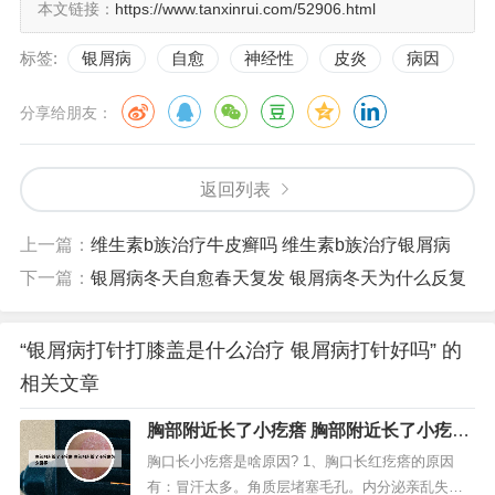
本文链接：
https://www.tanxinrui.com/52906.html
标签:
银屑病
自愈
神经性
皮炎
病因
分享给朋友：
返回列表
上一篇：
维生素b族治疗牛皮癣吗 维生素b族治疗银屑病
下一篇：
银屑病冬天自愈春天复发 银屑病冬天为什么反复
“银屑病打针打膝盖是什么治疗 银屑病打针好吗” 的
相关文章
胸部附近长了小疙瘩 胸部附近长了小疙瘩
怎么回事
胸口长小疙瘩是啥原因? 1、胸口长红疙瘩的原因
有：冒汗太多。角质层堵塞毛孔。内分泌亲乱失