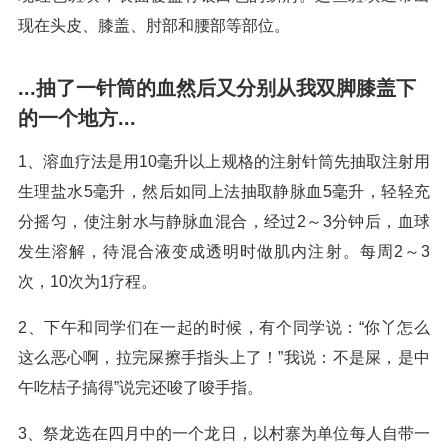
现在头皮、膝盖、肘部和腰部等部位。
...抽了一针筒的血然后又分别从我双脚膝盖下
的一个地方...
1、溶血疗法是用10毫升以上规格的注射针筒先抽取注射用
生理盐水5毫升，然后如同上法抽取静脉血5毫升，轻轻充
分摇匀，使注射水与静脉血混合，经过2～3分钟后，血球
发生溶解，待混合液变成透明时做肌内注射。每周2～3
次，10次为1疗程。
2、下午和同学们在一起的时候，有个同学说：“你丫怎么
这么恶心啊，拉完屎擦手指头上了！”我说：不是屎，是中
午吃桔子搞得”说完还唆了唆手指。
3、祭龙选在四月中的一个龙日，以村寨为单位每人自带一