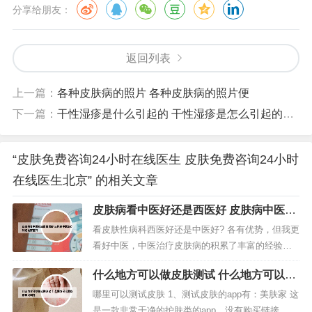
分享给朋友：
返回列表
上一篇：
各种皮肤病的照片 各种皮肤病的照片便
下一篇：
干性湿疹是什么引起的 干性湿疹是怎么引起的怎么办
“皮肤免费咨询24小时在线医生 皮肤免费咨询24小时
在线医生北京” 的相关文章
皮肤病看中医好还是西医好 皮肤病中医治
疗好还是西医好
看皮肤性病科西医好还是中医好? 各有优势，但我更
看好中医，中医治疗皮肤病的积累了丰富的经验，
其特色体现在整体观念、辨证论治，其治疗优势体
什么地方可以做皮肤测试 什么地方可以做
现在外病内治、内病外治，治疗方式多样性和毒副
皮肤测试项目
作用少等。单纯看皮肤病首选西医的。皮肤病如果
哪里可以测试皮肤 1、测试皮肤的app有：美肤家 这
西医处理，最大的好处是见效非常快，治疗的目的
是一款非常干净的护肤类的app，没有购买链接，但