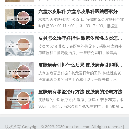
非常明确。中医。一楼和二楼说的很...
是有很多护肤品的推荐以及贴心的测评。用户界面
六盘水皮肤科 六盘水皮肤科医院哪家好
也非常的干净，干净的交互，干净的推荐，还有真
人试用的测评等等，都非常的实用。2、支付宝皮肤
水城邓氏皮肤科地址位置 1、淹城周荣金皮肤科营业
检测在城市服务里，具体操作步骤如下。打开支付
时间是08：00-11：00，13：00-17：00。根据查询
宝APP，点击首页中的...
相关公开信息显示：周荣金中医皮肤专科，地址是
皮炎怎么治疗好得快 激素依赖性皮炎怎么
江苏省常州市武进区淹城常乐坊2号。2、济南皮肤
治疗好得快
科医院有三所，通过地图查询分别为山东省皮肤病
皮炎怎么治 其次，在医生的指导下，采取相应的外
性病防治研究所，位置是济南市槐荫区经十路27397
用药物和口服药物治疗。一些研究表明，激素类药
号。济...
物可以快速缓解皮炎症状，但长期使用可能会对皮
皮肤病会引起什么后果 皮肤病会引起哪些
肤产生副作用，因此应该根据医生的建议使用。最
疾病
后，要避免过度搔抓。虽然皮炎会让皮肤痒痒的，
皮炎的危害是什么? 其危害日常的工作 神经性皮炎
但是过度搔抓只会让症状加重。可以尝试用冷敷或
严重危害患者的日常工作和生活，一般来说，不少
温敷的方式缓解痒痒感，或者使用一些...
人在空气干燥的季节会出现神经皮炎症，这个时候
皮肤病有哪些治疗方法 皮肤病的治愈方法
患者的一般日轻夜重，尤以解衣上床睡眠时为甚。
过敏性皮炎的危害过敏性皮炎常见的有接触性皮
皮肤病的中医治疗方法 湿疹、瘙痒： 苦参20克，水
炎、化妆品皮炎、日光性皮炎、神经性皮炎、脂溢
300ml，煎水，当水温降至40℃左右时，用毛巾蘸液
性皮炎、激素依赖性皮炎等。神经性皮...
冲洗患处，每日3次，根据实际情况，加大sophora
和水的数量，许多老中医医生喜欢使用苦涩治疗皮
肤病。疾病病程：神经性皮炎为慢性皮肤病，症状
版权所有 Copyright © 2023-2030 tanxinrui.com All rights reserve |