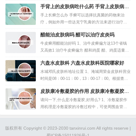
议去正规专业的皮肤科医院就诊...
疹：湿疹是一种常见的炎症性皮肤病，多发于脸
手背上的皮肤病吃什么药 手背上皮肤病的
部、颈部、背部、手部等部位，明显的表现就是皮
种类
疹和瘙痒，而且各年龄段均可发生，慢性病程，容
手上长癣怎么办 手癣可以选择抗真菌的药物来治
易反复发作，严重影响患者的生活质量。过敏性皮
疗，例如外用一些达克宁乳膏的方法来进行治疗。
肤病，最常见的就是湿疹，湿疹是一种多...
如果外用药物治疗效果不理想，也可以通过口服药
醋能治皮肤病吗 醋可以治疗皮炎吗
物来治疗，如伊曲康挫、氟康挫等。这是比较典型
的皮肤真菌感染的表现，可以外用抗真菌药，比如
牛皮癣用醋能治好吗 1、治牛皮癣偏方这13个省钱
克霉唑软膏、酮康唑乳膏、特比萘芬喷雾、布替萘
又高效1 治疗牛皮癣偏方 醋和鸡蛋 醋、鸡蛋适量。
芬软膏等，每天1-2次，需坚持使用4...
用法：用醋泡鸡蛋，一周左右，用醋涂患处。香蕉
六盘水皮肤科 六盘水皮肤科医院哪家好
皮 用法：直接用香蕉皮涂抹患处。半夏 生半夏大者
1个，醋少许。2、牛皮癣的治疗偏方（1）醋泡鸡蛋
水城邓氏皮肤科地址位置 1、淹城周荣金皮肤科营业
民间传说用醋泡鸡蛋，一周左右，用醋涂患处，亦
时间是08：00-11：00，13：00-17：00。根据查询
有效。3、你好。...
相关公开信息显示：周荣金中医皮肤专科，地址是
皮肤康冷敷凝胶的作用 皮肤康冷敷凝胶可
江苏省常州市武进区淹城常乐坊2号。2、济南皮肤
以治脚气吗
科医院有三所，通过地图查询分别为山东省皮肤病
请问一下,什么是冷敷凝胶,好用么? 1、冷敷凝胶作
性病防治研究所，位置是济南市槐荫区经十路27397
用机理是冷敷凝胶的冷敷过程中，可使周围血管收
号。济...
缩，外周血流量下降，并能改变血管的通透性，有
减少渗出和防止水肿的作用，同时可使细胞的代谢
减弱，神经兴奋性降低，从而达到镇痛的目的。2、
版权所有 Copyright © 2023-2030 tanxinrui.com All rights reserve |
冷敷凝胶 它是一类的医疗器械（二类三类医院用得
蜀ICP备15011926号-1