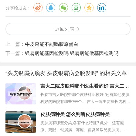
分享给朋友：
返回列表
上一篇：
牛皮癣能不能喝胶原蛋白
下一篇：
银屑病能基因检测吗 银屑病能做基因检测吗
“头皮银屑病脱发 头皮银屑病会脱发吗” 的相关文章
吉大二院皮肤科哪个医生看的好 吉大二院
皮肤科哪个医生看的好吉大二院皮肤科地
长春市吉大医院中哪个皮肤科比较好?还有其他皮肤
址
科好的医院有哪些?来个... 吉大一院主要擅长内科疾
病，有独特的内科疗法。吉林大学第一医院坐落在
皮肤病种类 怎么判断皮肤病种类
吉林省长春市中心，毗邻贯穿城市东西的解放大
路，北与文化广场相望，南与朝阳公园相连。二部
皮肤病有哪些分类,各有什么特征? 此外，还有疱
坐落在与净月开发区接壤的二道区。治疗皮肤病建
疹、鸡眼、银屑病、冻疮、皮炎等常见皮肤病。湿