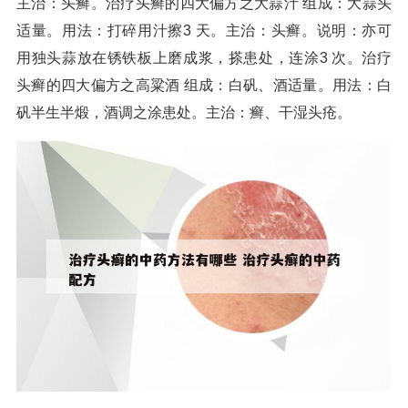
主治：头癣。治疗头癣的四大偏方之大蒜汁 组成：大蒜头
适量。用法：打碎用汁擦3 天。主治：头癣。说明：亦可
用独头蒜放在锈铁板上磨成浆，搽患处，连涂3 次。治疗
头癣的四大偏方之高粱酒 组成：白矾、酒适量。用法：白
矾半生半煅，酒调之涂患处。主治：癣、干湿头疮。