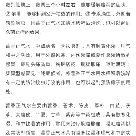
敷到肚脐上，敷两三个小时左右，能够缓解腹泻的症状。
② 解暑，能够起到发汗祛热的作用。③ 专杀滴虫，外阴若
感染滴虫，用藿香正气水加清水稀释后清洗，也可以起到
杀菌止痒的效果。
藿香正气水，中成药名，为祛暑剂，具有解表化湿，理气
和中之功效。用于外感风寒、内伤湿滞或夏伤暑湿所致的
感冒，症见头痛昏重、胸膈痞闷、脘腹胀痛、呕吐泄泻；
肠胃型感冒见上述症候者。将藿香正气水用水稀释后洗澡
有一定的防治蚊虫叮咬的作用，也可以起到预防痱子的用
处。
藿香正气水主要由藿香、苍术、陈皮、厚朴、白芷、茯
苓、大腹皮、半夏、甘草、紫苏等中药组成，具有散寒化
湿、和中祛暑的作用，常用来治疗脘腹胀痛、呕吐腹泻以
及胃肠型感冒。藿香正气水具有驱寒祛湿和理气和中的功