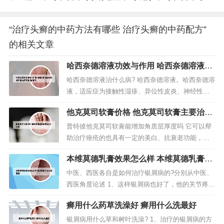
“治疗头癣的中药方法有哪些 治疗头癣的中药配方”
的相关文章
哈西奈德溶液功效与作用 哈西奈德溶液功
效与作用治疗手起泡的图片
哈西奈德溶液治什么病? 哈西奈德溶液。哈西奈德溶
液，适应症为接触性湿疹、异位性皮炎、神经性皮
炎、面积不大的银屑病、硬化性萎缩性苔藓、扁平
他克莫司软膏价格 他克莫司软膏主要治疗
苔藓、盘状红斑性狼疮、脂溢性皮炎(非面部)肥厚性
什么病
瘢痕。〔主要成份〕：哈西奈德 〔结构式〕：〔性
普特彼他克莫司软膏能增加角质层厚度吗 它可以帮
状〕：本品为无色澄明微黏的液体。〔适应症〕：
助治疗痤疮的也具有一定的美白、抗衰老功能，可
本品有抗炎、抗过敏和血管...
以淡化细纹、改善皮肤质地。但是，普特彼他克莫
本维莫德乳膏效果怎么样 本维莫德乳膏百
司并不是一种针对皮肤屏障的修复剂。他克莫司软
度百科
膏是非皮质类固醇，并非激素药膏。成人 0.03%和
中医、西医各自是如何治疗银屑病的?分别从中医、
0.1%他克莫司软膏 在患处皮肤涂上一薄层本品，轻
西医角度论述 1、这样银屑病也好了，他的关节疼痛
轻擦匀，并完全覆盖，一...
也明显地缓解了，也可以上班了，这就是中医来个
癣用什么药草洗澡好 癣用什么洗最好
体化辨证论治的一种效果。2、西药方法：西医治疗
银屑病，主要使用的是软膏和洗剂两种方式，用药
银屑病用什么草和树叶洗澡? 1、治疗的银屑病的方