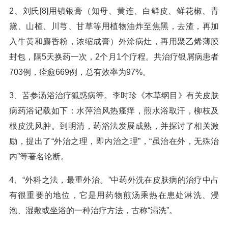
2、刘氏[8]用镇银膏（知母、黄连、白鲜皮、鲜花椒、青
黛、山楂、川芎、甘草等用植物油炸至焦黑，去渣，再加
入牛黄和麝香粉，浓缩成膏）外涂病灶，再用聚乙烯薄膜
封包，隔5天换药一次，2个月1个疗程。共治疗银屑病患者
703例，痊愈669例，总有效率为97%。
3、苦参汤浴治疗狐惑病等。李时珍《本草纲目》有关皮肤
病药浴记载如下：水萍治风热瘙痒，煎水浴取汗，柳枝及
根皮洗风肿。到明清，药浴法发展成熟，并探讨了相关激
励，提出了“外治之理，即内治之理”，“虽治在外，无殊治
内”等著名论断。
4、“外科之法，最重外治。”中药外洗在皮肤病的治疗中占
有很重要的地位，它是用药物煎汤乘热在患处淋洗、浸
泡、湿敷或坐浴的一种治疗方法，古称“溻洗”。