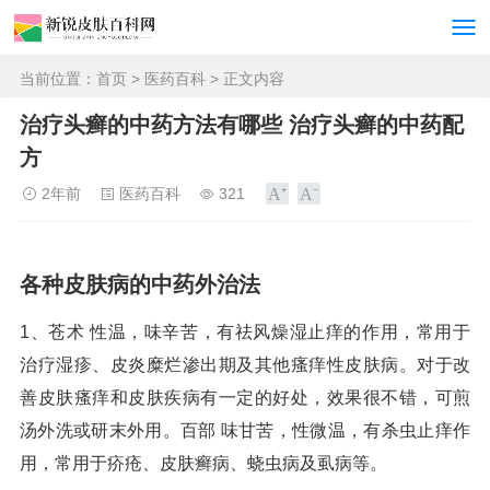
当前位置：
首页
>
医药百科
> 正文内容
治疗头癣的中药方法有哪些 治疗头癣的中药配
方
2年前
医药百科
321
各种皮肤病的中药外治法
1、苍术 性温，味辛苦，有祛风燥湿止痒的作用，常用于
治疗湿疹、皮炎糜烂渗出期及其他瘙痒性皮肤病。对于改
善皮肤瘙痒和皮肤疾病有一定的好处，效果很不错，可煎
汤外洗或研末外用。百部 味甘苦，性微温，有杀虫止痒作
用，常用于疥疮、皮肤癣病、蛲虫病及虱病等。