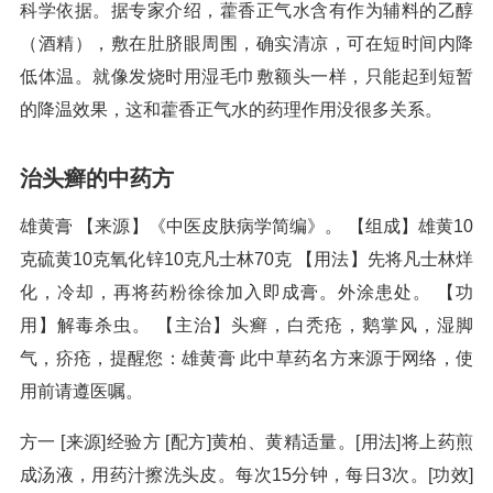
科学依据。据专家介绍，藿香正气水含有作为辅料的乙醇
（酒精），敷在肚脐眼周围，确实清凉，可在短时间内降
低体温。就像发烧时用湿毛巾敷额头一样，只能起到短暂
的降温效果，这和藿香正气水的药理作用没很多关系。
治头癣的中药方
雄黄膏 【来源】《中医皮肤病学简编》。 【组成】雄黄10
克硫黄10克氧化锌10克凡士林70克 【用法】先将凡士林烊
化，冷却，再将药粉徐徐加入即成膏。外涂患处。 【功
用】解毒杀虫。 【主治】头癣，白秃疮，鹅掌风，湿脚
气，疥疮，提醒您：雄黄膏 此中草药名方来源于网络，使
用前请遵医嘱。
方一 [来源]经验方 [配方]黄柏、黄精适量。[用法]将上药煎
成汤液，用药汁擦洗头皮。每次15分钟，每日3次。[功效]