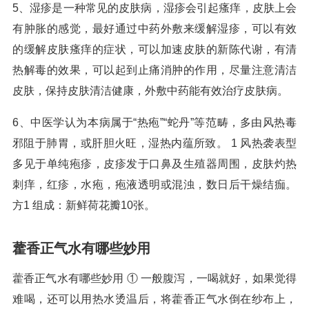
5、湿疹是一种常见的皮肤病，湿疹会引起瘙痒，皮肤上会
有肿胀的感觉，最好通过中药外敷来缓解湿疹，可以有效
的缓解皮肤瘙痒的症状，可以加速皮肤的新陈代谢，有清
热解毒的效果，可以起到止痛消肿的作用，尽量注意清洁
皮肤，保持皮肤清洁健康，外敷中药能有效治疗皮肤病。
6、中医学认为本病属于“热疱”“蛇丹”等范畴，多由风热毒
邪阻于肺胃，或肝胆火旺，湿热内蕴所致。 1 风热袭表型
多见于单纯疱疹，皮疹发于口鼻及生殖器周围，皮肤灼热
刺痒，红疹，水疱，疱液透明或混浊，数日后干燥结痂。
方1 组成：新鲜荷花瓣10张。
藿香正气水有哪些妙用
藿香正气水有哪些妙用 ① 一般腹泻，一喝就好，如果觉得
难喝，还可以用热水烫温后，将藿香正气水倒在纱布上，