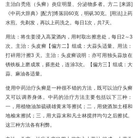
主治白秃疮（头癣）炎症明显、分泌物多者。方二 [来源]
《中药大辞典》[配方]博落回60克，明矾30克。[用法]上药
水煎。先剃发，再以上药洗之。每日1次，共7天。
用法：将生姜浸入高粱酒内，用时取出擦患处，每日2～3
次。主治：头皮癣【偏方二】组成：大蒜头适量。用法：
打碎用汁擦3 天。主治：头皮癣说明：亦可用独头蒜放在
锈铁板上磨成浆，搽患处，连涂3次。【偏方三】组成：大
蒜、麻油各适量。
使用中药治疗头癣是一种很不错的方法，既可以治疗头癣
又可以调养身体。中药的治疗方法主要包括以下三种：
一，用植物油加硫磺雄黄末等擦拭；二，用烧酒加土槿和
地榆末擦拭；三，用大蒜末和凡士林搅拌均匀之后擦拭。
这三种方法各有利弊。