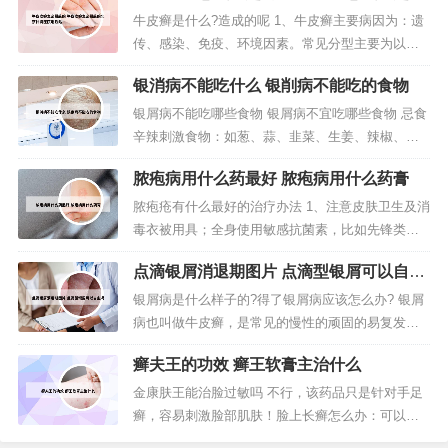
北京仲博医院地铁站
因，确定病情。常规检查：血常规，尿常规等，牛
牛皮癣是什么?造成的呢 1、牛皮癣主要病因为：遗
皮癣患者视病情需而定。皮肤活体细胞检查：银屑
传、感染、免疫、环境因素。常见分型主要为以下
病病在表皮，对银屑病患者进行皮...
四种：寻常型牛皮癣，皮损特点：好发头皮、躯
银消病不能吃什么 银削病不能吃的食物
干、四肢伸侧，特别是肘、膝关节伸侧，也可广泛
对称分布全身。瘙痒轻重不一。2、就是牛皮癣，是
银屑病不能吃哪些食物 银屑病不宜吃哪些食物 忌食
一种原因不明并易复发的慢性皮肤病。皮肤弥漫性
辛辣刺激食物：如葱、蒜、韭菜、生姜、辣椒、花
发红、干燥，覆以薄鳞屑，有正常皮...
椒、胡椒、桂皮、八角、小茴香、咖喱等。银屑病
脓疱病用什么药最好 脓疱病用什么药膏
忌吃的食物种类是比较多的，主要是那些容易上火
的食物，辛辣刺激的食物，海产品等等。银屑病病
脓疱疮有什么最好的治疗办法 1、注意皮肤卫生及消
人要避免吃辛辣刺激的食物，也不要吃一些腌制品
毒衣被用具；全身使用敏感抗菌素，比如先锋类；
和花椒，大料等食物。银屑病什么东...
体质弱者注意加强支援疗法；局部治疗。2、(1)全身
点滴银屑消退期图片 点滴型银屑可以自愈
治疗：对于皮损广泛伴有发热或淋巴结炎者，可给
吗
予磺胺药或抗生素制剂。3、总的来说，治疗脓包疮
银屑病是什么样子的?得了银屑病应该怎么办? 银屑
要做到以下几点： 外用药消炎可缓解症状疼痛加快
病也叫做牛皮癣，是常见的慢性的顽固的易复发的
脓包疮愈合。 温水勤洗...
皮肤顽疾，银屑病的主要特征是在红斑上会出现多
癣夫王的功效 癣王软膏主治什么
层银白色干燥鳞屑，边界清楚，银白色鳞屑剥脱后
会有出血点。好发于头皮、四肢伸侧及背部。若病
金康肤王能治脸过敏吗 不行，该药品只是针对手足
情较轻的患者可以先外用抗菌软膏，内服糖皮质激
癣，容易刺激脸部肌肤！脸上长癣怎么办：可以口
素、抗生素类药物及维A酸类药物进...
服这个维生素E，维生素C，甲氰咪胍，外用这个维