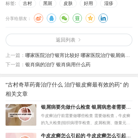
标签:
古村
黑斑
皮肤
好用
湿疹
分享给朋友：
返回列表
上一篇：
哪家医院治疗银宵比较好 哪家医院治疗银屑病最好
下一篇：
银肖病的治疗 银肖病用什么药
“古村奇草药膏治疗什么 治疗银皮癣最有效的药” 的
相关文章
银屑病要先做什么检查 银屑病患者需要做
什么检查
牛皮癣治疗前需要做哪些检查 需要做检查，牛皮癣
的九大检查(组织病理学检查、皮屑检测、微量元素
检查、脏腑功能检查、血常规检查、肝肾功能检查
牛皮皮癣怎么引起的 牛皮皮癣怎么引起的
等)。在医生的正确指导下，做相应的检查，找准病