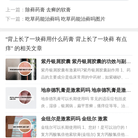
上一篇：
除藓药膏 去癣的软膏
下一篇：
吃草药能治藓吗 吃草药能治藓吗图片
“背上长了一块藓用什么药膏 背上长了一块藓 有点
痒” 的相关文章
紫丹银屑胶囊 紫丹银屑胶囊的功效与副作
用
紫丹银屑胶囊有激素吗?紫丹银屑胶囊副作用 1、药
品的主要成分是临床常用的中药材，如紫硇砂、决
明子、附子(制)、干姜等，所以安全稳定性是比较高
地奈德乳膏是激素药吗 地奈德乳膏是激素
的，副作用较小，患者在药师的指导下用药，通常
药吗可以备孕
是不会出现明显的不良反应。2、紫丹银屑胶囊是中
地奈德乳膏可以长期使用吗 常见的适应症包括皮
成药，副作用小，只要合理用药，长期服用是没有
炎，湿疹，银屑病，扁平苔癣，瘙痒症等等。治疗
问题的。 紫丹银屑胶囊的成...
效果比较好，一般明显见效后，逐渐减少用药次
金纽尔是激素药吗 金纽尔 激素
数。毕竟是激素类药膏，也不能长期使用。奈德乳
膏是激素类药物，对于宝宝的湿疹与一定的治疗作
金纽尔可以长期使用吗 1、您好！是可以治疗的！
用，在一定情况下可以暂时使用，不建议长期使
复方丙酸氯倍他索软膏(金纽尔) 复方丙酸氯倍他索