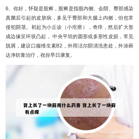
6、你好，怀疑是股癣，股癣是指股内侧、会阴、臀部感染
真菌后引起的皮肤病，多见于臀部和大腿上内侧，但也常
侵犯阴茎。初起为小丘诊（小疙瘩），奇痒，然后扩大形
成边缘呈环状凸起， 中央平坦的圆形或多形性皮损，常见
脱屑，建议口服维生素B2，外用洁尔阴清洗患处，外涂藓
达净软膏治疗，祝你早日康复。