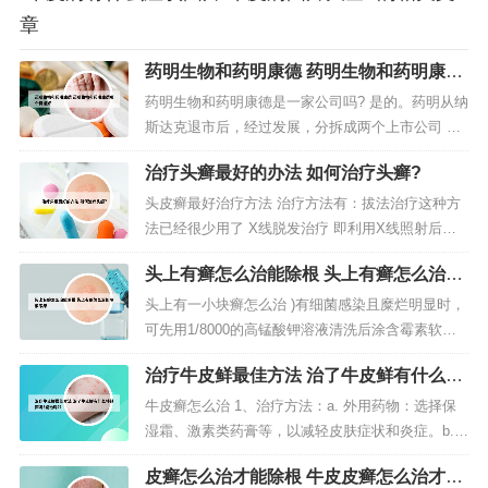
章
药明生物和药明康德 药明生物和药明康德
哪个待遇好
药明生物和药明康德是一家公司吗? 是的。药明从纳
斯达克退市后，经过发展，分拆成两个上市公司 ，
药明生物在港股上市，药明康德在A股上市，至于在
治疗头癣最好的办法 如何治疗头癣?
新三板合全药业则是药明康德的子公司。药明康德
一般指药明康德新药开发有限公司。药明康德为全
头皮癣最好治疗方法 治疗方法有：拔法治疗这种方
球生物医药行业提供全方位、一体化的新药研发和
法已经很少用了 X线脱发治疗 即利用X线照射后，
生产服务。通过赋能全球制药、...
使头发毛囊暂时缺血而易于拔除。这种情况可以在
头上有癣怎么治能除根 头上有癣怎么治能
医生指导下外用盐酸特比萘芬乳膏或者硝酸咪康唑
除根不痒
乳膏治疗，能够在一定程度上改善症状。口服药
头上有一小块癣怎么治 )有细菌感染且糜烂明显时，
物：头皮癣除了可以使用局部用药以外，也可以结
可先用1/8000的高锰酸钾溶液清洗后涂含霉素软膏
合口服药物治疗，能够促进病情早日...
或外搽皮肤康洗液.每日1—2次，感染控制后再用5%
治疗牛皮鲜最佳方法 治了牛皮鲜有什么特
硫磺软膏涂搽整个头皮。头上长癣用什么药？建
效药吗?能治吗??
议：头癣治疗上主要是剪发，每天洗头。．醋熬花
牛皮癣怎么治 1、治疗方法：a. 外用药物：选择保
椒治癣 ：方法是：一瓶醋，一把花椒，混合后熬半
湿霜、激素类药膏等，以减轻皮肤症状和炎症。b.
小时，放凉后将熬好的...
口服药物：如抗炎、抗过敏、免疫抑制剂等，需根
皮癣怎么治才能除根 牛皮皮癣怎么治才能
据具体病情在医生指导下使用。c. 光疗：如紫外