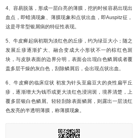
4、容易脱落，形成一层白亮的薄膜，挖的时候容易出现出
血点，即蜡滴现象、薄膜现象和点状出血，即Auspitz征，
这是寻常型银屑病的特征性表现。
5、牛皮癣起病初期为淡红色的丘疹，约为绿豆大小；随之
发展丘疹逐渐扩大、融合变成大小形状不一的棕红色斑
块，与皮肤表面的边界分明，表面会出现白色鳞屑或者覆
盖多层干燥的灰白色，刮除鳞屑后，会出现点状出血。
6、牛皮癣的临床症状 初发为针头至扁豆大的炎性扁平丘
疹，逐渐增大为钱币或更大淡红色浸润斑，境界清楚，上
覆多层银白色鳞屑。轻轻刮除表面鳞屑，则露出一层淡红
色发亮的半透明薄膜，称薄膜现象。