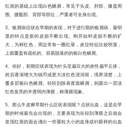
红斑的基础上出现白色鳞屑，常见于头皮、肘部、膝盖周
围、腰骶部、背部等部位，严重者可全身出现。
3、银屑病症状在早期的表现，对于进行期的银屑病，最明
显的特点是新的皮损不断出现。刚开始时皮损不断的扩
大，为鲜红色，周边常有一圈红晕，炎症特征比较明显，
上面覆盖有疏松的、容易脱落的的银白色鳞屑。
4、你好，初期症状表现为针头至扁豆大的炎性扁平丘疹，
然后逐渐增大为钱币或更大淡红色浸润斑，境界清楚，上
覆多层银白色鳞屑。轻轻刮除表度面鳞屑，则露出一层淡
红色发亮的半透明内薄膜，称薄膜现象。
5、那么牛皮癣早期什么症状表现呢？点状出血，这是在早
期的时候最先会出现的，主要表现为在轻刮薄膜之后就会
发现红斑的面会涌出一些粟粒大小的血珠或针眼样的出血