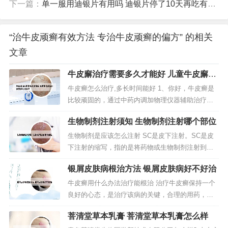
下一篇：
单一服用迪银片有用吗 迪银片停了10天再吃有用吗
“治牛皮顽癣有效方法 专治牛皮顽癣的偏方” 的相关
文章
牛皮廨治疗需要多久才能好 儿童牛皮廨治
疗需要多久才能好
牛皮癣怎么治疗,多长时间能好 1、你好，牛皮癣是
比较顽固的，通过中药内调加物理仪器辅助治疗，
大概要三个月能恢复正常肤色，恢复之后，也要巩
生物制剂注射须知 生物制剂注射哪个部位
固治疗一个疗程以免复发。同时，要做好预防措
施，规律生活作息，多参加体育运动。2、使用药
生物制剂是应该怎么注射 SC是皮下注射。SC是皮
物：可以在医生的指导下外用卡泊三醇软膏和卤米
下注射的缩写，指的是将药物或生物制剂注射到皮
松乳膏，并配合口服消银片，丹青胶囊...
下组织中的一种注射方式。皮下注射是将药物注射
银屑皮肤病根治方法 银屑皮肤病好不好治
到皮下脂肪组织中，不是注射到肌肉组织中。泰爱
（泰它西普）是一款皮下注射的生物制剂，规格是8
牛皮癣用什么办法治疗能根治 治疗牛皮癣保持一个
0mg，成人使用剂量是160mg/次，用法是每周一
良好的心态，是治疗该病的关键，合理的用药，还
次。根据查询相关公开信息...
是可以降低其复发几率的。用药时应注意：不可片
菩清堂草本乳膏 菩清堂草本乳膏怎么样
面追求近期疗效。西医治疗虽然快捷，但是容易复