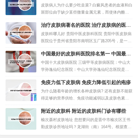
吗?
室和医生，进行在线咨询、预约挂号、上传和查看
皮肤病人为什么要少吃韭菜? 白癜风患者的血液和白
病历等操作。2、首先，无论哪个问诊平台，首先需
斑部位由于缺少某些微量金属元素，而使体内酪氨
要提供身份证、医师资格证、执...
酸酶活性降低，影响了黑色素的合成代谢，从而产
治疗皮肤病著名的医院 治疗皮肤病的医院
生病变。韭菜内含有丰富的维生素C，而白癜风患者
有哪些
是要禁吃富含维生素C的食物，所以最好是少吃或者
皮肤科哪儿好 贵阳中医皮肤科医院 贵阳中医皮肤病
不吃韭菜。“生发类发物”指具有生发性的食物，如韭
医院位于贵州省贵阳市南明区玉厂路205号，是一所
菜、春笋、香椿、香菇、香...
皮肤病医院，是贵阳市医保定点单位。医院设有皮
中国最好的皮肤科医院排名第一 中国最好
肤科、美容皮肤科、美容中医科、医学检验科、中
的皮肤科医院排名第一的医院
医科等临床和医技科室。上海看皮肤科比较好的医
中国十大皮肤病医院 三级甲等皮肤病医院：中山大
院包括：复旦大学附属华山医院：该院的皮肤科设
学孙逸仙纪念医院：中山大学孙逸仙纪念医院是一
置较为齐全，包括遗传性皮肤病...
所综合性三级甲等医院，创建于1835年。2018年12
免疫力低下皮肤病 免疫力降低引起的疱疹
月4日，被国家卫健委公布为首批肿瘤多学科诊疗试
点医院。北京协和医院 北京协和医院是一所位于北
为什么随着年龄的增长各种皮肤病? 还有皮肤不能获
京市东城区，集医疗、科研、教学为一体的大型综
得足够的营养供给、免疫功能减弱以及皮肤色素细
合医院。上海市皮肤病...
胞代谢减退等都是导致老年人皮肤病发病率高的原
附近的皮肤科 附近的皮肤科门诊有哪些
因。皮肤瘙痒 上了年纪后皮肤补水和锁水能力差，
皮脂腺分泌减少，从而引起皮肤瘙痒。生活环境因
榆次聂村皮肤地址 您想要问的是晋中市榆次区王书
素生活环境是一个重要的因素，老年人经常生病可
勤皮肤诊所地址吗？龙湖街（南）164号。根据查询
能受到环境的危害，其中包括了气...
爱企查信息显示，晋中市榆次区王书勤皮肤诊所位