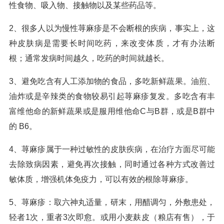
性食物、吸入物、接触物以及某些药品等。
2、很多人以为慢性荨麻疹是不会断根的疾病，事实上，这
种皮肤病是需要长时间吃药，来改变体质，才有办法断
根；通常发病时间越久，吃药的时间就越长。
3、避免吃含有人工添加物的食品，多吃新鲜蔬果。油煎、
油炸或是辛辣类的食物较易引起荨麻疹复发。多吃含有丰
富维他命的新鲜蔬果或是服用维他命C与B群，或是B群中
的 B6。
4、荨麻疹属于一种过敏性的皮肤疾病，在治疗方面尽可能
去除致病因素，避免再次接触，同时通过各种方式改善过
敏体质，增强机体免疫力，可以有效的根除荨麻疹。
5、荨麻疹：取六神丸适量，研末，用醋调匀，外敷患处，
轻者1次，重者3次即愈。或用小麦麸皮（粮店有售），于