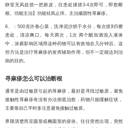
静室无风处抓一把麸皮，往患处揉搓3-4次即可，即愈断
根。功能主治】功能祛风止痒。主治顽固性荨麻疹。
6、：500克许卷心菜，洗净泥沙烘干水分，每次抓到5擦
患处，清凉爽口。每天两次，1次 两个醋加酒混入液体
中，涂搽影响区域用这种药物可以有效地在几分钟后。这
些方法是治疗荨麻疹的发挥辅助作用，但不一定能达到治
病的目的。
寻麻疹怎么可以治断根
通常是由过敏原引起的荨麻疹，最好是寻找过敏原，避免
接触性荨麻疹有没有办法彻底治愈，药物只能缓解症状，
主要靠自己平时多注意避免接触过敏原。
界限清楚而呈圆形或椭圆形的疹块。往往突然出现，突然