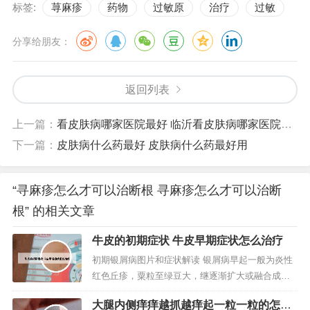
标签:
荨麻疹
药物
过敏原
治疗
过敏
分享给朋友：
返回列表
上一篇：
看皮肤病哪家医院最好 临沂看皮肤病哪家医院最好
下一篇：
皮肤病什么药最好 皮肤病什么药最好用
“寻麻疹怎么才可以治断根 寻麻疹怎么才可以治断
根” 的相关文章
牛皮的初期症状 牛皮早期症状怎么治疗
初期银屑病图片和症状解读 银屑病早起一般为炎性
红色丘疹，粟粒至绿豆大，继逐渐扩大或融合成为
棕红色斑块，边界清楚，周围有炎性红晕，基底浸
大腿内侧痒痒越抓越痒起一粒一粒的怎么
润明显，表面覆盖多层干燥的银白色鳞屑。头皮牛