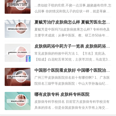
回事 大腿内侧痒痒越抓越痒起一粒一粒的
皮癣的皮损边界清，上面会有厚鳞屑和红斑。有的
...类似蚊子咬的疙瘩,不挠一点没事,越挠越有些痒,怎
怎么回事儿
可融合成片，重者可布满头皮。鳞屑上由于皮肤及
么回事 你的情况和我儿子的症状一样，就是荨麻疹
灰尘的混杂，可导致成污黄或灰黄色。...
（荨麻疹是一种皮肤过敏变态反应疾病。问题分
夏毓芳治疗皮肤病怎么样 夏毓芳医生怎么
析： 您好，这个主要考虑过敏性皮炎，通常是由于
样
接触过敏性物质引起，如被异物污染的衣物、被
夏毓芳是中医吗?治皮肤病效果怎么样? 专科特色及
子、毛毛虫、飞蛾等。 意见建议： 建议到正规医院
主要学术成就：从事中医医、教、研工作50余年，
皮肤科就诊，要医生亲自...
主攻外科，内外兼治。我就遇到个一位看皮肤病的
皮肤病药浴中药方子一览表 皮肤病药浴调
老中医。我皮肤病在正规医院确诊是人工荨麻疹。
理馆
住了半个多月的院，既是打针又是泡药澡。情况稍
常见皮肤病的特效中药方法 1、【方名】克疣汤。
有好转。出院不到一个星期又复发，与住院之前一
【组成】白花蛇舌草30克，土茯芩20克，马齿苋30
模一样，一点效果都没有，白花了...
克，生苡仁30克，夏枯草12克，牡蛎20克(先煎)，木
中国那个医院看皮肤好 中国哪个医院治皮
贼草12克，板蓝根30克，红花6克，赤芍10克，紫草
肤最好的医院
12克，生甘草6克。2、中医学认为本病属于“油风”范
广州三甲皮肤病医院排名前十有哪些啊? 1、广东医
畴，多由肝郁血瘀或阴血虚弱，血不养发所致。 1...
院排名三级甲等皮肤病医院：中山大学孙逸仙纪念
医院：中山大学孙逸仙纪念医院是一所综合性三级
哪有皮肤专科 皮肤科专科医院
甲等医院，创建于1835年。2018年12月4日，被国
家卫健委公布为首批肿瘤多学科诊疗试点医院。2、
皮肤病专科学校排名 目前官方皮肤病专科学校没有
广州市第一人民医院皮肤病科：位于广州市天河区
具体的排名，但是全国皮肤病专业大学有上海交通
东风东路1号，是一家...
大学、浙江大学、北京协和医学院等等。皮肤病专