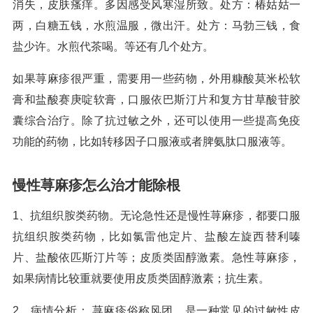
消失，皮肤瘙痒。多因感受风寒湿所致。处方：椿姑姑一
两，白糖五钱，水煎温服，微出汗。处方：马勃三钱，食
盐少许。水煎代茶喝。等还有几个处方。
如果荨麻疹很严重，需要用一些药物，外用糠酸莫米松软
膏和盐酸赛庚啶软膏，口服依巴斯汀片和复方甘草酸苷胶
囊综合治疗。除了抗过敏之外，还可以使用一些提高免疫
功能的药物，比如转移因子口服液或者脾氨肽口服液等。
慢性荨麻疹怎么治才能除根
1、抗组织胺类药物。无论急性还是慢性荨麻疹，都要口服
抗组织胺类药物，比如氯雷他定片、盐酸左旋西替利嗪
片、盐酸依匹斯汀片等；皮质类固醇激素。急性荨麻疹，
如果病情比较重就要使用皮质类固醇激素；抗生素。
2、病情分析： 荨麻疹俗称风团，是一种常见的过敏性皮