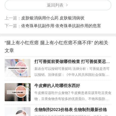
返回列表
上一篇：
皮肤银消病用什么药 皮肤银消病状
下一篇：
依奇珠单抗副作用 依奇珠单抗副作用的危害
“腿上有小红疙瘩 腿上有小红疙瘩不痛不痒” 的相关
文章
打可善挺前要做哪些检查 打可善挺要忌口
吗
新农合可以报销可善挺吗 法律分析：可善挺是否可
以报销。法律依据：《中华人民共和国社会保险
法》第二十三条 职工应当参加职工基本医疗保险，
牛皮癣的人吃哪些东西好
由用人单位和职工按照国家规定共同缴纳基本医疗
保险费。法律主观：保险公司可以报销可善挺。可
牛皮癣应该吃什么食物? 牛皮癣患者应该常吃豆类食
善挺已经纳入国家医保药物，目前很多省市已经落
物，豆类食物含有较多的优质蛋白、不饱和脂肪
实了报销政策。可善挺新农合能报。根...
酸、矿物质和维生素。牛皮癣患者多吃这类食物有
生物制剂2023价格表 生物制剂最新价格
化湿补脾的功效，能够促进和维持正常代谢，纠正