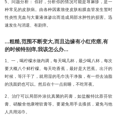
5、问题分析： 你好，分析你的情况可能是荨麻疹，是一
种常见的皮肤病。由各种因素致使皮肤粘膜血管发生暂时
性炎性充血与大量液体渗出而造成局部水肿性的损害。迅
速发生与消退、有剧痒。
...粗糙,范围不断变大,而且边缘有小红疙瘩,有
的时候特别痒,我该怎么办...
1、一，喝柠檬水做内调，每天喝几杯，最少喝八杯，每次
要大概八个鲜柠檬。每天吃香蕉，最好是大芭蕉。出汗的
时候，等汗干了，就用湿的毛巾洗干净脸，有一些去油脂
的洗面奶也可以。然后在十一点前睡，不吃宵夜。
2、治疗可以局部外涂抗真菌的药膏，如盐酸特比萘芬软
膏、硝酸舍他康唑软膏等。要避免用手去搔抓，避免与他
人共用浴巾。