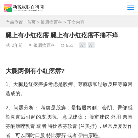
当前位置：
首页
>
银屑病百科
> 正文内容
腿上有小红疙瘩 腿上有小红疙瘩不痛不痒
2年前
银屑病百科
551
大腿两侧有小红疙瘩?
1、大腿起红疙瘩多考虑是股癣、荨麻疹和过敏反应等原因
造成的。
2、问题分析： 考虑是股癣，是指股内侧、会阴、臀部感
染真菌后引起的皮肤病。 意见建议： 股癣建议 外用 奈替
芬酮康唑乳膏 或者 特比萘芬软膏 (兰美抒) ，经常反复发作
者，可以同时口服 特比萘芬 或者 伊曲康唑。