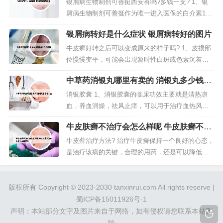
或防止营养缺乏。你好！ 银屑病患者忌吃如生姜、
银屑病生物制剂可善挺西安有吗?多钱一支? 1、银
芫荽、大头菜、香椿、尖椒等，建议多吃吃新鲜的
屑病生物制剂可善挺作为唯一进入医保的白介素17A
水果、蔬菜、如苹果、梨、香蕉、橙...
生物制剂，价格从2998元/支降价至1188元/支，随
银屑病转好是什么症状 银屑病转好的图片
着各地关于可善挺医保政策的落实和推进，银屑病
患者将使用到更加优惠的生物制剂可善挺。2、元。
牛皮癣好转之后可以变成原来的样子吗? 1、皮损部
可善挺2023年单只价格1188元，前期密集针0、4周
位慢慢变平，可能会出现暂时性白斑或色素沉着。
每次打...
皮损炎症症状消失，比如红肿皮肤会出现红肿消退
中草药消银丸哪里有卖的 消银丸多少钱一
等。但每个患者病情不同，病情好转皮损的改变也
盒
因人而异，所以即使出现以上好转现象的患者也不
消银胶囊 1、消银胶囊的临床功效主要就是清热凉
要掉以轻心。2、皮屑的变化，牛皮癣好转时，会出
血，养血润燥，祛风止痒，可以用于治疗血热风燥
现皮屑增多现象，同时大片的皮屑...
型白庇和血虚风燥型白庇，这里的白庇是中医上的
牛皮肤癣不治疗会怎么样呢 牛皮肤癣不治
一个病名，在西医上它包含银屑病等疾病，是一种
疗会怎么样呢图片
皮肤病。2、消银胶囊，清热凉血，养血润燥，祛风
牛皮藓治疗方法? 治疗牛皮癣保持一个良好的心态，
止痒。适用于血热风燥型白疵和血虚风燥型白疵。
是治疗该病的关键，合理的用药，还是可以降低其
症见皮疹为点滴状，基底鲜红色，表...
复发几率的。用药时应注意：不可片面追求近期疗
效。西医治疗虽然快捷，但是容易复发。选用中医
治疗比较好。第一：双氧水治疗牛皮癣。双氧水在
版权所有 Copyright © 2023-2030 tanxinrui.com All rights reserve |
我们的日常生活中非常常见，此偏方需要将双氧水
蜀ICP备15011926号-1
稀释，在双氧水中兑入一半水，然后...
声明：本站部分文字及图片来自于网络，如有侵权请您联系本站删
除