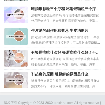
素类的药物，如卤米松软膏，地奈德...
将双氧水稀释，在双氧水中兑入一半水，然后将液
吃消银颗粒三个疗程 吃消银颗粒三个疗程
体涂抹在牛皮癣患处。每天涂抹2至3次。此液体有
能停药吗
一定腐蚀性，使用需注意。第二：大蒜治疗牛皮
消银颗粒是抗组铵药吗 治疗湿疹通常是采用局部的
癣。具体治疗方法如下：使用药物：可以在医生的
外用药物治疗，患者需要根据湿疹的特点、类型来
指导下外用卡泊三醇软膏和卤米松乳膏...
选择相应的药物，以达到清洁、止痒、抗菌以及抗
牛皮消的副作用和禁忌 牛皮消图片
炎的作用。患者最好是到医院进行检查，使用医生
开出的药物，不要自己胡乱用药。目前，治疗荨麻
如何治疗牛皮癣,银屑病?我有办法 病情分析： 牛皮
疹的常用药物是抗组胺药，第1代如扑尔敏等可有效
癣(银屑病)是可以治疗控制的，可以注射曲安奈德，
减轻症状和皮损数目，但有嗜睡和抗...
益赛普，口服甲氨喋呤等。使用糠溜油外涂治疗。
有银屑病吃什么好 银屑病吃什么好了不会
也可以配合中医用中药治疗。病情分析： 牛皮癣即
留疤吗
银屑病，发病与感染、遗传有一定关系，治疗上可
吃什么蔬菜对银屑病好 银屑病患者应多吃含有丰富
以应用维生素B12同时配合迪银片，外用维A酸软
维他命的新鲜蔬菜和水果如：葡萄、绿茶、海带、
膏、氧化锌软膏等。 指...
蕃茄、芝麻、黄瓜、胡萝卜、香蕉、苹果、橘子、
引起癣的原因 引起癣的原因是什么
萝卜、绿豆、意仁等。 忌食动物蛋白性食物和海鲜
发物，不吃辛辣刺激性食物，不饮酒。银屑病吃什
猫癣是什么原因引起的啊? 1、得猫癣的原因是身体
么比较好？胡萝卜 胡萝卜味甘平，食之补脾健胃。
抵抗力不行；环境问题；猫咪身体卫生问题。身体
胡萝卜食用时最好炒或炖，有利于...
抵抗力不行 这个原因的重点是抵抗力，猫咪这种动
物，饮食不好，生活环境不好，都可能引起它们抵
抗力弱。2、环境问题：养猫的铲屎官都清楚，猫咪
版权所有 Copyright © 2023-2030 tanxinrui.com All rights reserve |