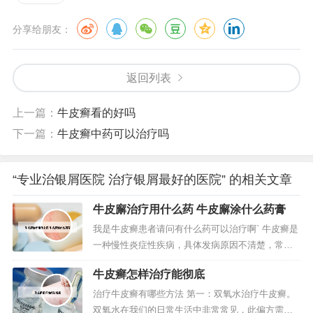
分享给朋友：
返回列表
上一篇：
牛皮癣看的好吗
下一篇：
牛皮癣中药可以治疗吗
“专业治银屑医院 治疗银屑最好的医院” 的相关文章
牛皮廨治疗用什么药 牛皮廨涂什么药膏
我是牛皮癣患者请问有什么药可以治疗啊` 牛皮癣是
一种慢性炎症性疾病，具体发病原因不清楚，常常
采用以下方法进行治疗：中成药，消银胶囊、消银
牛皮癣怎样治疗能彻底
颗粒、丹青胶囊、郁金银屑片等。免疫抑制剂，甲
氨蝶呤、环孢素、雷公藤多甙等。牛皮癣可以用下
治疗牛皮癣有哪些方法 第一：双氧水治疗牛皮癣。
列药物治疗：第一，外用药物，常用的是糖皮质激
双氧水在我们的日常生活中非常常见，此偏方需要