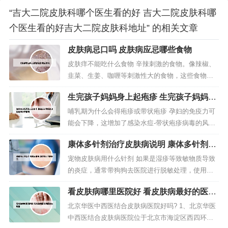
“吉大二院皮肤科哪个医生看的好 吉大二院皮肤科哪
个医生看的好吉大二院皮肤科地址” 的相关文章
皮肤病忌口吗 皮肤病应忌哪些食物
皮肤痒不能吃什么食物 辛辣刺激的食物。像辣椒、
韭菜、生姜、咖喱等刺激性大的食物，这些食物会
让患者体内血热加重，从而使过敏反复发作。鱼腥
生完孩子妈妈身上起疱疹 生完孩子妈妈身
发物。这类食物有海鲜，牛羊肉、鸡鸭、香菇等，
上起疱疹会传染吗
这些食物会让过敏加重，不利于病情治疗。皮肤瘙
哺乳期为什么会得疱疹或带状疱疹 孕妇的免疫力可
痒不能吃辛辣刺激的食物。太过辛辣的食物，或者
能会下降，这增加了感染水痘-带状疱疹病毒的风
有刺激性的食物，皮肤瘙痒的人都不能...
险，从而引发带状疱疹。此病具有一定的传染性，
康体多针剂治疗皮肤病说明 康体多针剂的
病毒可通过呼吸道或直接接触疱液传播。胎儿健康
用法
无大碍孕妇患上带状疱疹是否会影响胎儿，关键在
宠物皮肤病用什么针剂 如果是湿疹等致敏物质导致
于治疗方式。导致成人长带状疱疹的原因成人带状
的炎症，通常带狗狗去医院进行脱敏处理，使用苯
疱疹直接致病因素就是带状疱疹病毒的...
海拉明、地塞米松、泼尼松等注射液，此类过敏性
看皮肤病哪里医院好 看皮肤病最好的医院
炎症，通常表现为皮肤出现红疹、丘疹、水疱、鳞
在哪里
屑，同时发生瘙痒、疼痛、发热等情况。真菌感染
北京华医中西医结合皮肤病医院好吗? 1、北京华医
可以用盐酸特比奈芬喷剂，喷洒在狗狗疙瘩患处每
中西医结合皮肤病医院位于北京市海淀区西四环北