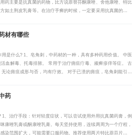
外用药主要是抗真菌的药物，比方说萘替芬酮康唑、舍他康唑、特比
复方如土荆皮乳膏等。在治疗手癣的时候，一定要采用抗真菌的药物
使用派瑞松乳...
药材有哪些
作用是什么? 1、皂角刺，中药材的一种，具有多种药用价值。 中医
活血解毒、托毒排脓。 常用于治疗痈疽疔毒、顽癣疹痒等症。 古
，无论痈疽成形与否，均有疗效。 对于已溃的痈疽，皂角刺能引导
树...
中药
? 1、治疗手段：针对轻度症状，可以尝试使用外用抗真菌药膏，例
、咪康唑乳膏或酮康唑乳膏。每天坚持使用，连续两周为一个疗程，
如感染范围扩大，可能需要口服药物。推荐使用两片特比萘芬片，一