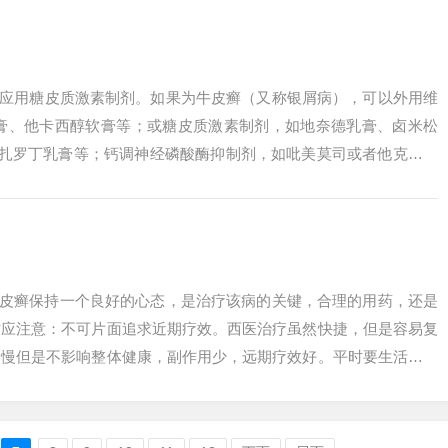
合应用糖皮质激素制剂。如果为牛皮癣（又称银屑病），可以外用维
软膏、他卡西醇软膏等；或糖皮质激素制剂，如地奈德乳膏、卤米松
他扎罗丁乳膏等；钙调神经磷酸酶抑制剂，如吡美莫司或者他克莫司
、克霉唑膏...
牛皮癣保持一个良好的心态，是治疗该病的关键，合理的用药，还是
时应注意：不可片面追求近期疗效。西医治疗虽然快捷，但是容易复
然慢但是不影响整体健康，副作用少，远期疗效好。平时要生活有规
不必刻意忌...