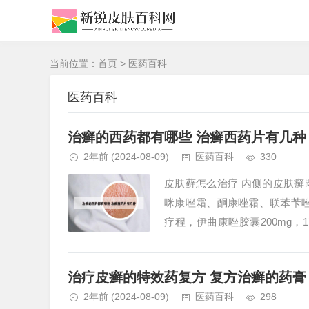
当前位置：
首页
>
医药百科
医药百科
治癣的西药都有哪些 治癣西药片有几种
2年前
(2024-08-09)
医药百科
330
皮肤藓怎么治疗 内侧的皮肤
咪康唑霜、酮康唑霜、联苯苄唑
疗程，伊曲康唑胶囊200mg
功，注意转氨酶是否升高。明确为
治疗皮癣的特效药复方 复方治癣的药膏
2年前
(2024-08-09)
医药百科
298