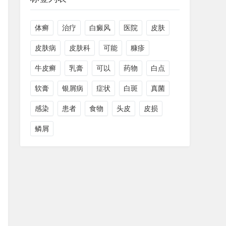
体癣
治疗
白癜风
医院
皮肤
皮肤病
皮肤科
可能
糠疹
牛皮癣
乳膏
可以
药物
白点
软膏
银屑病
症状
白斑
真菌
感染
患者
食物
头皮
皮损
鳞屑