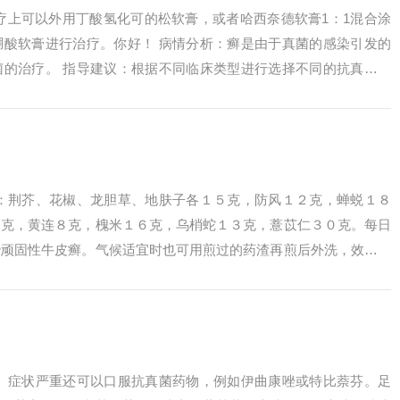
疗上可以外用丁酸氢化可的松软膏，或者哈西奈德软膏1：1混合涂
硼酸软膏进行治疗。你好！ 病情分析：癣是由于真菌的感染引发的
菌的治疗。 指导建议：根据不同临床类型进行选择不同的抗真菌药
奈芬霜等。...
方：荆芥、花椒、龙胆草、地肤子各１５克，防风１２克，蝉蜕１８
６克，黄连８克，槐米１６克，乌梢蛇１３克，薏苡仁３０克。每日
治顽固性牛皮癣。气候适宜时也可用煎过的药渣再煎后外洗，效果更
括首乌、代赭...
大、症状严重还可以口服抗真菌药物，例如伊曲康唑或特比萘芬。足