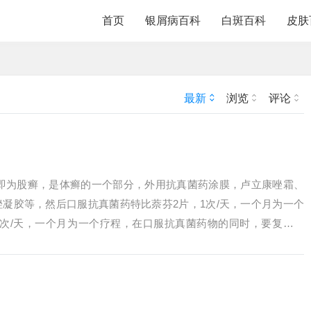
首页
银屑病百科
白斑百科
皮肤
最新
浏览
评论
癣即为股癣，是体癣的一个部分，外用抗真菌药涂膜，卢立康唑霜、
凝胶等，然后口服抗真菌药特比萘芬2片，1次/天，一个月为一个
，1次/天，一个月为一个疗程，在口服抗真菌药物的同时，要复查肝
面部出...