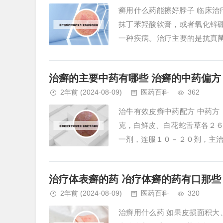
癣用什么药能擦好脖子 临床治
抹丁苯羟酸软膏，或者氧化锌
一种疾病。治疗主要的是抗真
物如联苯苄唑霜、酮康唑霜、特比
治癣的主要中药有哪些 治癣的中药偏方
2年前
(2024-08-09)
医药百科
362
治牛有效皮癣中药配方 中药
克，白鲜皮、白花蛇舌草各２
一剂，连服１０－２０剂，主
佳。一种有效的牛皮癣中药配方包
治疗体表癣的药 冶疗体癣的药有口那些
2年前
(2024-08-09)
医药百科
320
治癣用什么药 如果皮损面积