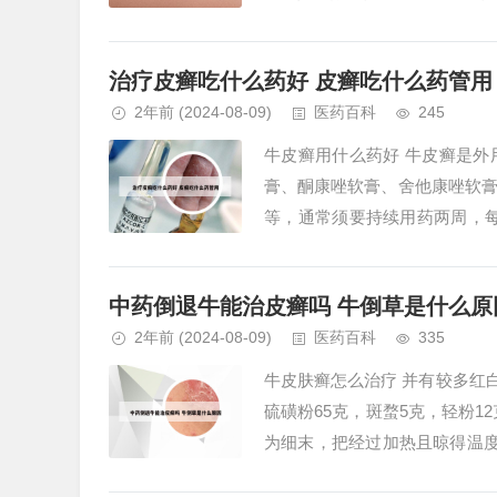
日一次，但请务必在医生指导下使
治疗皮癣吃什么药好 皮癣吃什么药管用
2年前
(2024-08-09)
医药百科
245
牛皮癣用什么药好 牛皮癣是
膏、酮康唑软膏、舍他康唑软
等，通常须要持续用药两周，
害的，可以实地看下 百度下有很
中药倒退牛能治皮癣吗 牛倒草是什么原
2年前
(2024-08-09)
医药百科
335
牛皮肤癣怎么治疗 并有较多红
硫磺粉65克，斑蝥5克，轻粉1
为细末，把经过加热且晾得温度
病牛使用碘甘油，将碘酊、...