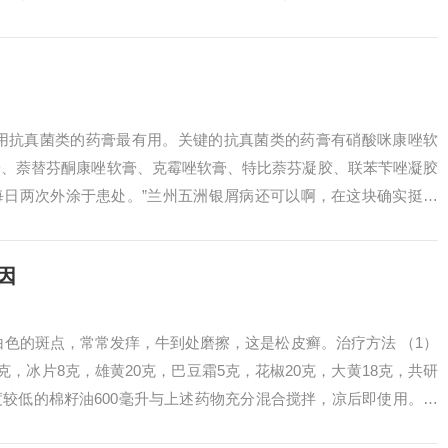
用，尤其...
外用抗真菌类的药膏最有用。关键的抗真菌类的药膏有硝酸咪康唑软
膏、萘替芬酮康唑软膏、克霉唑软膏、特比萘芬凝胶、联苯苄唑凝胶
每日两次外涂于患处。”兰州五洲银屑病还可以啊，在这块确实挺厉
多相关信息。...
因
白色的斑点，常常发痒，牛到处磨擦，这是松皮癣。治疗方法 （1）
2克，冰片8克，雄黄20克，巴豆霜5克，花椒20克，大黄18克，共研
较低的棉籽油600毫升与上述药物充分混合搅拌，凉后即使用。对