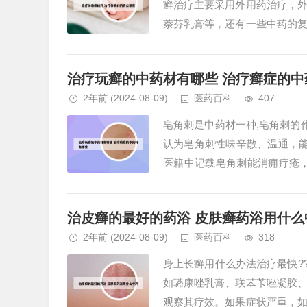
癣治疗主要采用外用药治疗，
萘芬乳膏等，还有一些中药的
来治疗，还要用一些消炎药，可以
治疗玩癣的中药材有哪些 治疗癣症的中
2年前
(2024-08-09)
医药百科
407
皂角刺是中药材一种,皂角刺的
认为皂角刺性味辛散、温通，能
医籍中记载皂角刺能消痈疗疮
脓液排出。2、皂角刺，常见于皂荚
治皮癣的最好的药浴 皮肤癣药浴用什么
2年前
(2024-08-09)
医药百科
318
身上长癣用什么办法治疗最快?
如璐康唑乳膏、联苯苄唑凝胶
观察其疗效。如果症状严重，