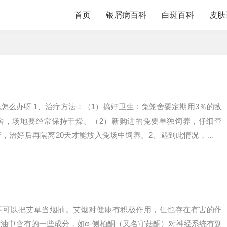
首页
银屑病百科
白斑百科
皮肤
怎么办呀 1、治疗方法：（1）搞好卫生：兔笼舍要定期用3％的敌
舍，场地要经常保持干燥。（2）新购进的兔要单独饲养，仔细查
，治好后再隔离20天才能放入兔场中饲养。2、遇到此情况，加紧
用任何我...
、不可以把艾草当烟抽。艾烟对健康有积极作用，但也存在有害的作
油中含有的一些成分，如α-侧柏酮（又名守菇酮）对神经系统有副