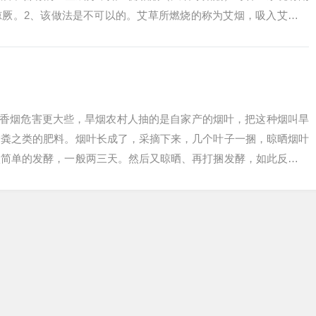
惊厥。2、该做法是不可以的。艾草所燃烧的称为艾烟，吸入艾烟会
考虑支气管...
、香烟危害更大些，旱烟农村人抽的是自家产的烟叶，把这种烟叫旱
驴粪之类的肥料。烟叶长成了，采摘下来，几个叶子一捆，晾晒烟叶
做简单的发酵，一般两三天。然后又晾晒、再打捆发酵，如此反复，
烟有害健康...