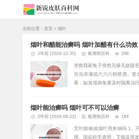
当前位置：
首页
> 烟叶
烟叶和醋能治癣吗 烟叶加醋有什么功效
2年前
(2024-12-30)
银屑病百科
298
求救我家兔子突然无缘无故脱毛
百虫溶液或六六六粉喷洒。笼
看，如发现病兔要及时隔离治疗
治疗，但请勿乱用药，更不要去使
烟叶能治癣吗 烟叶可不可以治癣
2年前
(2024-08-22)
银屑病百科
184
艾叶能做成烟叶用来抽吗 1
用。现在科学表明：艾烟及挥发