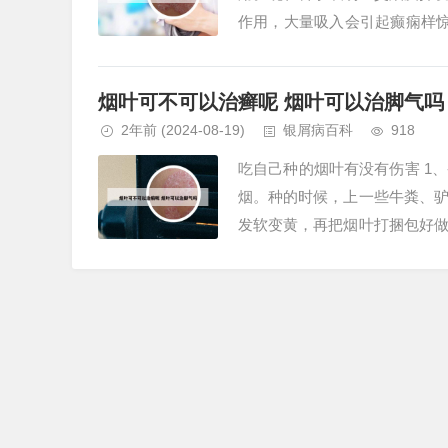
作用，大量吸入会引起癫痫样
引起支气管痉挛，导致呼吸困难。
烟叶可不可以治癣呢 烟叶可以治脚气吗
2年前
(2024-08-19)
银屑病百科
918
吃自己种的烟叶有没有伤害 1
烟。种的时候，上一些牛粪、
发软变黄，再把烟叶打捆包好
直到晒干并成黄褐色为止。2、吸