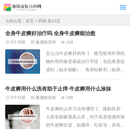
当前位置：
首页
> 药物 第13页
全身牛皮癣好治疗吗 全身牛皮癣能治愈
9个月前
银屑病百科
218
怎么治牛皮癣好的快 1、规范使用外用药
物外用药物是基础治疗手段，包括角质促
成剂（如水杨酸）、角质松解剂（如尿素
软膏）、糖皮质激素（如氢化可的松）及
维生素D3衍生物（如卡泊三醇）。这些
牛皮癣用什么洗有助于止痒 牛皮癣用什么涂抹
药物可减轻炎症、抑制表皮过度增殖，但
9个月前
银屑病百科
188
需严格遵循医嘱使用。2、治疗牛皮癣保
牛皮癣的止痒方法有哪些 1、搜剔风邪：
持一个良好的心态，是治疗该病的关键，
土茯苓能够搜风止痒，对于风邪侵袭所致
合理的用药...
的牛皮癣症状，如瘙痒、红斑等，具有显