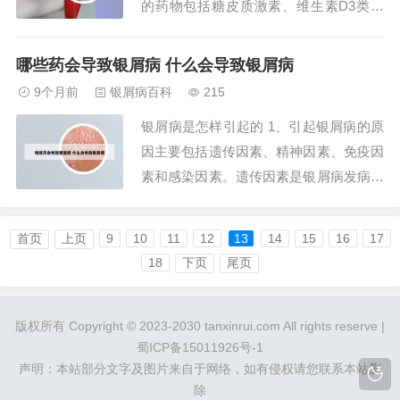
的药物包括糖皮质激素、维生素D3类似
物和角质促成剂。糖皮质激素是强效抗炎
药物，通过抑制免疫反应和炎症因子释
哪些药会导致银屑病 什么会导致银屑病
放，快速减轻皮肤红斑、瘙痒和鳞屑。
9个月前
银屑病百科
215
2、维A酸类药物：常用他扎罗汀凝胶，
银屑病是怎样引起的 1、引起银屑病的原
可促进表皮细胞正常分化、抑制炎症反
因主要包括遗传因素、精神因素、免疫因
应。适用于薄板...
素和感染因素。遗传因素是银屑病发病的
重要基础。研究显示，约30%的银屑病患
者有家族病史，且家族聚集性明显。若直
首页
上页
9
10
11
12
13
14
15
16
17
系亲属中存在银屑病患者，个体患病风险
18
下页
尾页
显著升高。遗传因素可能通过多基因协同
作用影响疾病发生，但具体遗传模式尚未
版权所有 Copyright © 2023-2030 tanxinrui.com All rights reserve |
完全明确...
蜀ICP备15011926号-1
声明：本站部分文字及图片来自于网络，如有侵权请您联系本站删
除