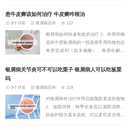
著的缓解作用。清解血分热毒：土茯苓能
够清热凉血，对于血热炽盛所致的牛皮癣
患牛皮癣该如何治疗 牛皮癣咋根治
症状，如红斑色鲜、鳞屑多等，具有显著
9个月前
银屑病百科
122
的清热解毒作用。活血通络：土茯苓能够
银屑病如何快速有效的治疗 1、外用药物
活血通络，对于血瘀所致的牛皮癣症状，
是轻中度银屑病的一线选择常用药物包括
如皮肤增厚...
角质促成剂（如水杨酸）、角质松解剂
（如尿素软膏）、糖皮质激素（如氢化可
的松）及维生素D3衍生物（如卡泊三
银屑病关节炎可不可以吃栗子 银屑病人可以吃板栗
醇）。这些药物通过调节表皮细胞增殖、
吗
减轻炎症反应缓解症状。2、药物治疗 激
9个月前
银屑病百科
219
素类药物治疗 弱效激素：如尤卓尔（丁
对银屑病有治疗作用且能预防复发的食物
酸氢化可的松...
1、滋阴润肺：秋季饮食应以滋阴润肺，
防燥护阴为基本原则。可以多吃富含维生
素的食物，如胡萝卜、藕、梨、蜂蜜、芝