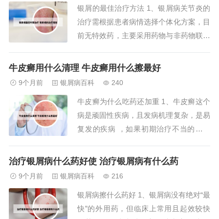
银屑的最佳治疗方法 1、银屑病关节炎的
UVB光疗和PUVA光疗是常用的治疗方
治疗需根据患者病情选择个体化方案，目
法。头上牛...
前无特效药，主要采用药物与非药物联合
治疗。西医药物治疗非甾体类抗炎药：如
阿司匹林、布洛芬、阿西美辛及舒林酸
牛皮癣用什么清理 牛皮癣用什么擦最好
等，通过抑制前列腺素合成发挥消炎止痛
9个月前
银屑病百科
240
作用，适用于轻中度关节疼痛患者。2、
牛皮癣为什么吃药还加重 1、牛皮癣这个
窄谱UVB光疗适用于泛发性斑块型银屑
病是顽固性疾病，且发病机理复杂，是易
病，可抑制T...
复发的疾病 ，如果初期治疗不当的话，
体内隐性病灶一直在，而且病情顽固，遇
到诱发因素就会有病情加重和反复的情况
治疗银屑病什么药好使 治疗银屑病有什么药
出现的，现在他身上有痒的情况，说明体
9个月前
银屑病百科
216
内是有炎症，病情有发展的趋势的。2、
银屑病擦什么药好 1、银屑病没有绝对“最
遗传是引起牛皮癣的因素。根据临床所
快”的外用药，但临床上常用且起效较快
见，本病常有...