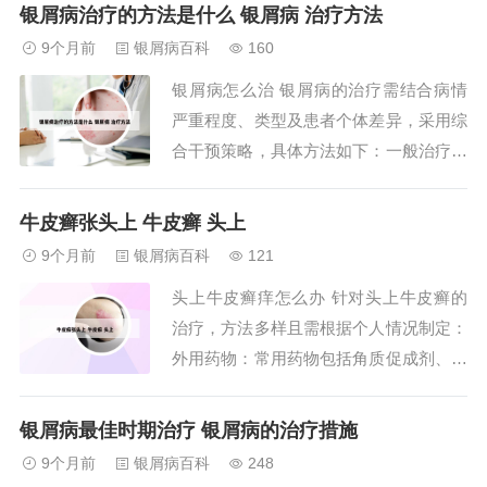
麻、木耳等，这些食物有助于保持皮肤的
银屑病治疗的方法是什么 银屑病 治疗方法
水分和营养，减少干燥引起的银屑病复
9个月前
银屑病百科
160
发。2、富含维生素A和C：花菜中富含维
银屑病怎么治 银屑病的治疗需结合病情
生素A和维生素C，这些维生素易于被人
严重程度、类型及患者个体差异，采用综
体消化吸收...
合干预策略，具体方法如下：一般治疗通
过生活方式调整改善皮肤状态。饮食上需
保持营养均衡，多摄入富含维生素（如维
牛皮癣张头上 牛皮癣 头上
生素A、C、E）、矿物质（如锌、硒）及
9个月前
银屑病百科
121
优质蛋白的食物，避免辛辣、酒精等刺激
头上牛皮癣痒怎么办 针对头上牛皮癣的
性食物。银屑病目前无法根治，治疗需以
治疗，方法多样且需根据个人情况制定：
缓解症状、...
外用药物：常用药物包括角质促成剂、角
质松解剂、糖皮质激素、维生素D3衍生
物等。这些药物能够减轻头皮炎症，缓解
银屑病最佳时期治疗 银屑病的治疗措施
瘙痒，并促进皮肤修复。使用时需遵循医
9个月前
银屑病百科
248
嘱，注意药物的使用频率和剂量。光疗：