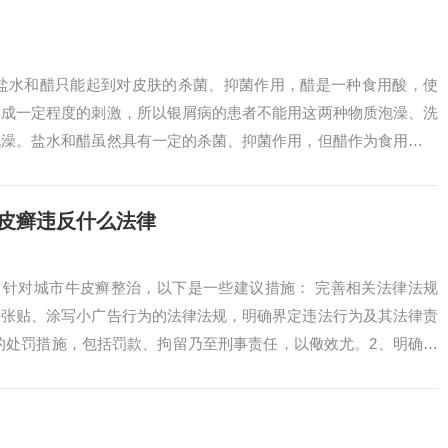
 盐水和醋只能起到对皮肤的杀菌、抑菌作用，醋是一种食用酸，使
造成一定程度的刺激，所以银屑病的患者不能用这两种物质泡澡、洗
洗澡。盐水和醋虽然具有一定的杀菌、抑菌作用，但醋作为食用酸，
，不适合银屑...
牛皮癣违反什么法律
、针对城市牛皮癣整治，以下是一些建议措施： 完善相关法律法规
法张贴、涂写小广告行为的法律法规，明确界定违法行为及其法律责
的处罚措施，包括罚款、拘留乃至刑事责任，以儆效尤。2、明确目
区“...