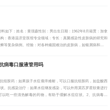
，可...
资料如下：姓名：黄强森性别：男出生日期：1962年8月籍贯：加拿
机构：香港温济堂医馆专业领域：专长：真菌感染性皮肤病的研究和
甲癣等复杂病例。经验：对各种顽固难治的皮肤病，如银屑病和湿疹
的治疗...
喝抗病毒口服液管用吗
：抗组胺药：如果孩子水痘瘙痒难耐，可以口服抗组胺药，如盐酸西
症状。抗感染治疗：如果水痘继发感染，可以外用莫匹罗星软膏进行
可以吃一些清热解毒的药物，有助于缓解水痘症状。2、抗病毒治
离治疗。早期...