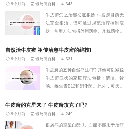
疗。这类药物以软膏剂型效果最好，因为
9个月前
银屑病百科
343
软膏能够较好地渗透皮肤，发挥作用。洗
牛皮癣怎么治能彻底根除 牛皮癣目前无
剂剂型的效果相对较差。2、牛皮癣又就
法完全根治，但可通过规范治疗控制症
银屑病，属...
状，常用方法包括外用药物、系统药物和
光疗，需根据病情个体化选择。外用药
物：轻中度牛皮癣患者可遵医嘱使用地蒽
自然治牛皮癣 祖传治愈牛皮癣的绝技!
酚软膏或卡泊三醇乳膏。治疗牛皮癣保持
9个月前
银屑病百科
331
一个良好的心态，是治疗该病的关键，合
牛皮癣的五种自然疗法(下) 其他可以减轻
理的用药，还是可以降低其复发几率的。
牛皮癣症状的家庭疗法包括：清洁、骨
用药时应注意：不...
汤、维生素B12和消化酶。此外，每天晒
20分钟太阳可以大大提高维生素D的水
平，对牛皮癣有很好的治疗作用。精 油
牛皮癣的克星来了 牛皮癣攻克了吗?
疗 法 缓解牛皮癣的精油包括：茶树、薰
9个月前
银屑病百科
249
衣草、乳香、没药和天竺葵精油，可以缓
银屑病的克星白醋 1、白醋不能用于治疗
解皮肤发炎，支持皮肤修复和愈合过程。