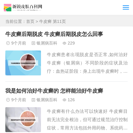
当前位置：
首页
> 牛皮癣 第11页
牛皮癣后期脱皮 牛皮癣后期脱皮怎么回事
9个月前
银屑病百科
229
牛皮癣患者出现脱皮是否正常,如何治好
牛皮癣（银屑病）不同阶段的症状及治
疗：血热证阶段：身上出现牛皮癣时，起
先可能是出现少数红色鳞屑性点疹，慢慢
地点疹又会扩大成鲜红的斑块，并发生脱
我是如何治好牛皮癣的 怎样能治好牛皮癣
皮现象，有时还能看见基底的红膜和细小
9个月前
银屑病百科
126
血点。此时血热证比较明显，患者还可能
牛皮癣有什么办法可以快速好 牛皮癣目
出现喉咙肿痛，心烦易怒等情况，伴有红
前无法完全根治，但可通过规范治疗控制
舌和数脉。这...
症状，常用方法包括外用药物、系统药物