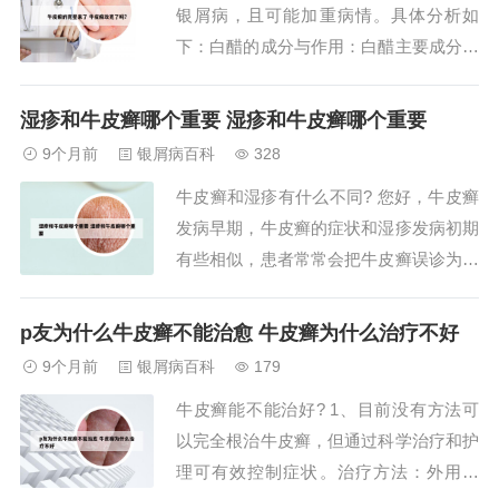
银屑病，且可能加重病情。具体分析如
艾灸...
下：白醋的成分与作用：白醋主要成分是
醋酸，还含有少量氨基酸、有机酸、糖类
及维生素BB2等。2、“鸡皮肤”不痛不痒，
湿疹和牛皮癣哪个重要 湿疹和牛皮癣哪个重要
也不会病变，只是特别干燥、会起屑，还
9个月前
银屑病百科
328
会影响美观。3、缓解症状：据一些观
牛皮癣和湿疹有什么不同? 您好，牛皮癣
察，白醋或许可以起到暂时缓解症状的作
发病早期，牛皮癣的症状和湿疹发病初期
用，如减...
有些相似，患者常常会把牛皮癣误诊为湿
疹。但是牛皮癣和湿疹是两种不同的皮肤
病。 牛皮癣大多是急性发病，扩延全
p友为什么牛皮癣不能治愈 牛皮癣为什么治疗不好
身。牛皮癣症状初起为针头或绿豆大小红
9个月前
银屑病百科
179
色点疹，逐渐扩大，有的点疹互相隔合形
牛皮癣能不能治好? 1、目前没有方法可
成斑片。湿疹与牛皮癣在症状、病因和治
以完全根治牛皮癣，但通过科学治疗和护
疗方法上存在...
理可有效控制症状。治疗方法：外用药