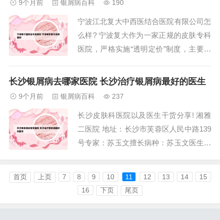
9个月前
银屑病百科
190
斑、脂溢性皮炎、玫瑰痤疮、激素皮炎、
宁波江北复大中西医结合医院有限公司怎
扁平疣等皮肤顽疾，取得了重要的进展。
么样? 宁波复大作为一家正规的皮肤专科
陈彤云专注于...
医院，严格实施“透明定价”制度，主要从
医疗费用、药品费用、行医规范、医疗服
务等方面着手，并严格按照国家规定制定
长沙银屑病去哪家医院 长沙治疗银屑病最好的医生
药品价格，下调收费水平和手术治疗等费
9个月前
银屑病百科
237
用，切实解决百姓“看病难、看病贵”的问
长沙皮肤科医院以及医生干货分享! 湘雅
题。从澥浦出发，步行860米，乘坐5路公
二医院 地址：长沙市芙蓉区人民中路139
交...
号专家：苏玉文擅长病种：苏玉文医生在
白癜风、斑秃、银屑病、痤疮（包括玫瑰
痤疮）、荨麻疹、性病、湿疹、特应性皮
首页
上页
7
8
9
10
11
12
13
14
15
炎的诊断和治疗方面具有丰富的经验。他
16
下页
尾页
能够准确判断病情，制定个性化的治疗方
案，帮助患者有效缓解病痛。皮肤科医生