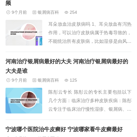
频
间手部最好不要接触刺激性物品。2、中
9个月前
银屑病百科
254
医皮肤病非常复杂，在此只能介绍几种可
耳朵放血治皮肤病吗 1、耳尖放血有泻热
选用八宝...
作用，可以治疗皮肤病属于热毒导致的，
不能统治所有皮肤病，比如湿疹是由风，
湿，热阻于皮肤所致，早期以湿热为主，
临床可见皮肤潮红，肿胀，糜烂，骚痒舌
河南治疗银屑病最好的大夫 河南治疗银屑病最好的
红苔黄等热证明显，就可以耳尖刺血治
大夫是谁
疗。后期或久治不愈的，属于正气虚弱。
9个月前
银屑病百科
125
都不适合这种治疗。2、耳朵放血一般能
陈彤云专长 陈彤云的专长主要包括以下
治皮肤病，皮...
几个方面：临床治疗多种皮肤疾病：陈彤
云专注于临床治疗慢性湿疹、银屑病、神
经性皮炎、慢性荨麻疹、带状疱疹及其后
遗症等皮肤疾病，疗效显著。攻克皮肤顽
宁波哪个医院治牛皮癣好 宁波哪家看牛皮癣最好
疾：近期，她又潜心研究寻常痤疮、黄褐