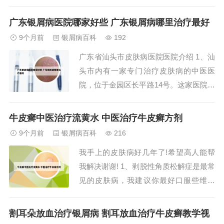
皮肤病患者治疗的首选医院。无论是因工
作繁忙而无暇顾及皮肤问题，还是因皮肤
广东银屑病医院哪家好些 广东银屑病哪里治疗最好
病困扰而难以找到合适的治疗方法，这家
9个月前
银屑病百科
192
医院都能为患者提供高质量的医疗服务，
广东省汕头市皮肤病医院医院介绍 1、汕
帮助患者重拾健康。2、山东武警医院皮
头市内有一家专门治疗皮肤病的中医医
肤病诊疗中...
院，位于金园区长平路14号。这家医院以
其专业的中医治疗方法和经验丰富的医生
团队而闻名，特别擅长治疗各种头皮疾
牛皮癣中医治疗流黄水 中医治疗牛皮癣方剂
病。医院内部环境优雅，干净整洁，能够
9个月前
银屑病百科
216
为患者提供一个舒适的就医环境。2、汕
我手上的皮肤病好几年了!希望高人能帮
头市金平区人民医院地址：金平区金源路
我解决谢谢! 1、剥脱性角质松解症是最常
21号，联系...
见的皮肤病，我建议你最好口服些维生
素：21-金维他片或者金施尔康片，外用
尿素VE乳膏和派瑞松乳膏。平时多吃水
割耳朵放血治疗银屑病 割耳放血治疗牛皮癣教学视
果蔬菜，少吃辛辣刺激性食物，在患病期