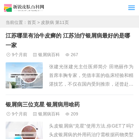
当前位置：
首页
> 皮肤病 第11页
江苏哪里有治牛皮癣的 江苏治疗银屑病最好的是哪
一家
9个月前
银屑病百科
267
张建光张建光主任医师简介 田艳丽作为
首席丰胸专家，凭借丰富的临床经验和精
湛技艺，不仅在国内受到推崇，还曾赴韩
国、美国等地进行学术交流。张建光主任
医师专长眼部和鼻部微创整形，以‘微
银屑病三位克星 银屑病用啥药
创、自然’理念深受求美者信任。金炳键
9个月前
银屑病百科
209
作为韩国整形专家，擅长韩式特色手术，
头皮银屑病“克星”使用方法,你GET了吗?
如双眼皮、鼻整形等，为求美者提供国际
头皮银屑病的外用药治疗需根据药物类型
化的整形服务。...