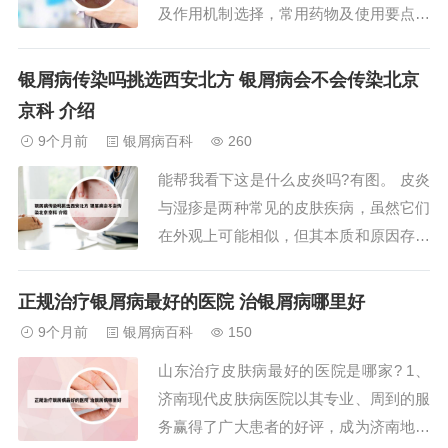
及作用机制选择，常用药物及使用要点如
下： 角质促成剂此类药物通过促进皮肤
细胞正常角化，减少鳞屑生成。常用药物
银屑病传染吗挑选西安北方 银屑病会不会传染北京
包括煤焦油、松馏油、糠馏油等，通常以
京科 介绍
洗剂或软膏形式局部涂抹。外用药物治疗
9个月前
银屑病百科
260
针对头皮皮损，可选用不同作用机制的外
能帮我看下这是什么皮炎吗?有图。 皮炎
用制...
与湿疹是两种常见的皮肤疾病，虽然它们
在外观上可能相似，但其本质和原因存在
区别。皮炎指的是皮肤出现了炎症，而湿
疹则是因为过敏引发的疾病，湿疹的发作
正规治疗银屑病最好的医院 治银屑病哪里好
具有反复性。避免接触化学制剂是日常预
9个月前
银屑病百科
150
防的关键措施。为了帮助大家清晰区分，
山东治疗皮肤病最好的医院是哪家? 1、
以下是一张对照图供参考。一旦发现皮肤
济南现代皮肤病医院以其专业、周到的服
出现异常症...
务赢得了广大患者的好评，成为济南地区