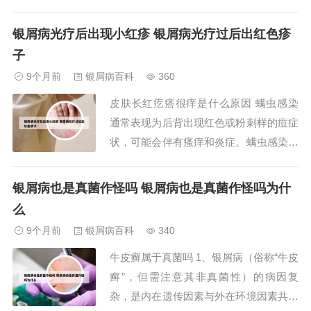
毕业于河北中医学院职业：阳原县人民医
院中医主治医师专业组织会员：中国针灸
银屑病光疗后出现小红疹 银屑病光疗过后出红色疹
学会会员临床经验：拥有超过30年的中医
子
临床及针灸领域经验，专业理论和技术水
9个月前
银屑病百科
360
平得到高度认可。孙启亮，汉族，出生于
皮肤长红疙瘩很痒是什么原因 螨虫感染
1951...
通常表现为后背出现红色或粉刺样的痘症
状，可能会伴有瘙痒和炎症。螨虫感染还
可能导致后背出现小的皮肤疹、糠状皮屑
或潮红。 还可以寻求医学专业意见： 如
银屑病也是真菌作怪吗 银屑病也是真菌作怪吗为什
果你怀疑后背长痘是由螨虫引起的，最好
么
咨询皮肤科医生或医学专业人士的意见。
9个月前
银屑病百科
340
他们可以通过皮肤检查和症状评估来判断
牛皮癣属于真菌吗 1、银屑病（俗称“牛皮
是否是螨虫...
癣”，但需注意其非真菌性）的病因复
杂，是内在遗传因素与外在环境因素共同