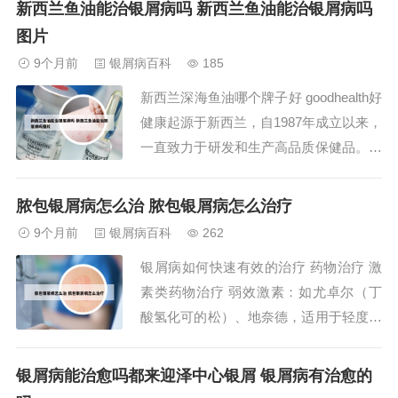
新西兰鱼油能治银屑病吗 新西兰鱼油能治银屑病吗
络的“SSID”广播。通过在路由器管理界面
图片
中的“无线网络”选项卡下，勾选“广播SSI
9个月前
银屑病百科
185
D 关闭”，可以防止其他设...
新西兰深海鱼油哪个牌子好 goodhealth好
健康起源于新西兰，自1987年成立以来，
一直致力于研发和生产高品质保健品。该
品牌的所有产品都经过严格的质量控制，
确保消费者能够获得安全、有效的保健
脓包银屑病怎么治 脓包银屑病怎么治疗
品。这款omega-3深海鱼油胶囊是goodhe
9个月前
银屑病百科
262
alth好健康品牌中的明星产品之一。每粒
银屑病如何快速有效的治疗 药物治疗 激
胶囊含有1000毫...
素类药物治疗 弱效激素：如尤卓尔（丁
酸氢化可的松）、地奈德，适用于轻度或
敏感部位（如面部）的银屑病。中效激
素：如皮炎平、艾洛松、卤米松、氟轻
银屑病能治愈吗都来迎泽中心银屑 银屑病有治愈的
松、曲安奈德等，适用于中度银屑病。强