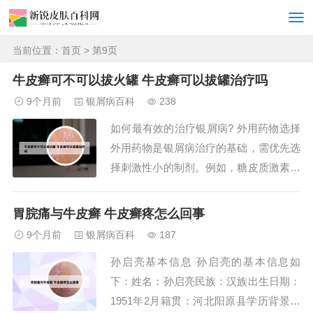
当前位置：
首页
> 第9页
牛皮癣可不可以拔火罐 牛皮癣可以拔罐治疗吗
9个月前
银屑病百科
238
如何最有效的治疗银屑病? 外用药物选择
外用药物是银屑病治疗的基础，需优先选
择刺激性小的制剂。例如，糖皮质激素类
药膏（如氢化可的松、地塞米松）可快速
缓解炎症，但长期使用可能导致皮肤萎
胃脘痛与牛皮癣 牛皮癣疼怎么回事
缩、色素沉着，需严格遵医嘱控制用量及
9个月前
银屑病百科
187
疗程。联合治疗：可配合外用润肤剂（如
孙启亮基本信息 孙启亮的基本信息如
凡士林）或温和的中药洗剂，减少鳞屑及
下：姓名：孙启亮民族：汉族出生日期：
瘙痒。生活...
1951年2月籍贯：河北阳原县学历背景：