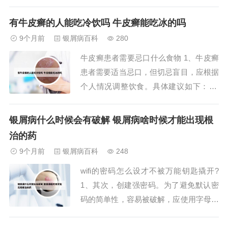
作用的结果，具体包括： 遗传因素银屑
病具有多基因遗传倾向。若父母一方患
有牛皮癣的人能吃冷饮吗 牛皮癣能吃冰的吗
病，子女患病概率显著升高；若双方均患
9个月前
银屑病百科
280
病，子女患病风险进一步增加。但遗传并
牛皮癣患者需要忌口什么食物 1、牛皮癣
非唯一因素，需结合其他诱因共同作用。
患者需要适当忌口，但切忌盲目，应根据
2、体癣和牛...
个人情况调整饮食。具体建议如下： 避
免易“助火生风”的食物油炸、煎炒及炒货
类食物（如烤鸭、烟熏鱼肉、花生、瓜子
银屑病什么时候会有破解 银屑病啥时候才能出现根
等）可能加重体内湿热，诱发或加重皮肤
治的药
炎症，建议减少或避免食用。 饮食以清
9个月前
银屑病百科
248
淡为主，遵循“四低”原则食物应低盐、低
wifi的密码怎么设才不被万能钥匙撬开?
脂、低...
1、其次，创建强密码。为了避免默认密
码的简单性，容易被破解，应使用字母和
数字的复杂组合来设置WiFi密码，这样可
以显著提高安全性。接下来，考虑隐藏网