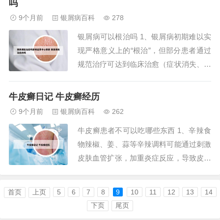
吗
效激素：如丙酸氯倍他索、倍他米松等，
9个月前
银屑病百科
278
适用于重度或肥厚性银屑病。外用药物是
银屑病可以根治吗 1、银屑病初期难以实
轻中度银屑病的...
现严格意义上的“根治”，但部分患者通过
规范治疗可达到临床治愈（症状消失、疾
病缓解，但仍有复发可能）。初期治愈的
可能性分析银屑病初期病情较轻，病变范
牛皮癣日记 牛皮癣经历
围小，皮肤异常增殖和炎症反应较弱。
9个月前
银屑病百科
262
2、目前临床上尚无法根治银屑病，但可
牛皮癣患者不可以吃哪些东西 1、辛辣食
通过综合管理控制症状、减少复发并提高
物辣椒、姜、蒜等辛辣调料可能通过刺激
生活质量。...
皮肤血管扩张，加重炎症反应，导致皮损
面积扩大或瘙痒加剧。部分患者食用后可
能出现皮肤潮红、灼热感，需严格限制摄
首页
上页
5
6
7
8
9
10
11
12
13
14
入量。 海鲜类食物鱼、虾、蟹等海鲜富
下页
尾页
含异种蛋白，易引发过敏反应。过敏原可