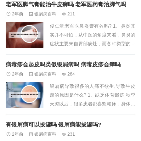
内。这种治疗方法主要用于皮肤病、皮肤
老军医脚气膏能治牛皮癣吗 老军医药膏治脚气吗
感染或者皮肤炎症的治疗。操作过程通常
2年前
银屑病百科
211
由专业医生进行，确保在准确的位置注射
俊仁堂老军医鼻炎膏有效吗? 1、鼻炎其
药物，以达到最佳的治疗效果。2、曲安
实并不可怕，从中医的角度来看，鼻炎的
奈德去瘢痕...
症状主要来自胃部病灶，而各种类型的鼻
炎与体质、身体状态、身体寒热以及胃部
修复位置的不同有关。从经络来看，鼻子
病毒疹会起皮吗类似银屑病吗 病毒皮疹会痒吗
位于胃经末端，鼻子与胃的关系非常紧
2年前
银屑病百科
284
密，食物的美味是靠嗅觉来感知的，胃的
银屑病导致很多的人痛不欲生,导致牛皮
情况会反映在经络上，包括其他脏腑的问
癣的原因是什么? 1、缺乏体育锻炼 秋季
题也会反映在...
天凉以后，很多患者都喜欢赖床，身体缺
乏锻炼，出汗少，无法排出体内的毒素，
导致毒素在体内堆积从而诱发银屑病。天
有银屑病可以拔罐吗 银屑病能拔罐吗?
气寒冷 有研究发现，秋季气温低的地方
2年前
银屑病百科
231
银屑病发病率远远高于气温较高的地域。