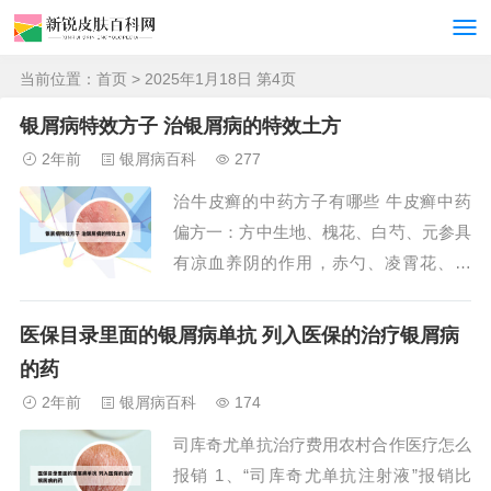
当前位置：
首页
> 2025年1月18日 第4页
银屑病特效方子 治银屑病的特效土方
2年前
银屑病百科
277
治牛皮癣的中药方子有哪些 牛皮癣中药
偏方一：方中生地、槐花、白芍、元参具
有凉血养阴的作用，赤勺、凌霄花、紫
草、丹皮、大黄、红花则有凉血活血解毒
的功效，可用于治疗牛皮癣。具体用药量
医保目录里面的银屑病单抗 列入医保的治疗银屑病
为：生地15g、炒槐花15g、赤勺10g、白
的药
芍10g、凌霄花10g、紫草10g、元参10
2年前
银屑病百科
174
g、牡丹皮6g、大黄6g、红花6g...
司库奇尤单抗治疗费用农村合作医疗怎么
报销 1、“司库奇尤单抗注射液”报销比