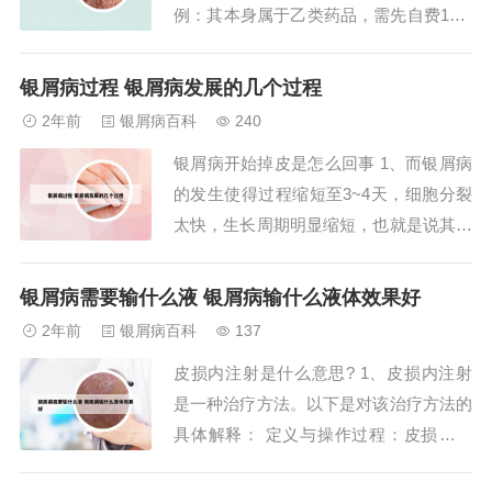
例：其本身属于乙类药品，需先自费10%
后，剩余部分金额，城乡居民基本医疗保
险按照60%报销，城镇职工基本医疗保险
银屑病过程 银屑病发展的几个过程
按照70%报销。司库奇尤单抗，为人白介
2年前
银屑病百科
240
素-17A（IL-17A）拮抗剂，属于一种新型
银屑病开始掉皮是怎么回事 1、而银屑病
生物制剂，常为注射液类制剂。2...
的发生使得过程缩短至3~4天，细胞分裂
太快，生长周期明显缩短，也就是说其表
皮细胞尚未完全成熟便被推移到了表皮的
最外层--角质层。2、先说银屑病，银屑
银屑病需要输什么液 银屑病输什么液体效果好
病是由于环境因素刺激，由于多基因遗传
2年前
银屑病百科
137
的控制，由多种因素相互作用，有免疫介
皮损内注射是什么意思? 1、皮损内注射
导参与的慢性的鳞屑性皮肤病，就是俗称
是一种治疗方法。以下是对该治疗方法的
的牛皮...
具体解释： 定义与操作过程：皮损内注
射，即将药物直接注射到皮肤受损的区域