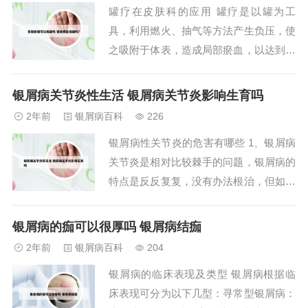
罐疗在皮肤科的应用 罐疗是以罐为工
2、感染因素：有人认为是病毒感染所
具，利用燃火、抽气等方法产生负压，使
致，虽发现...
之吸附于体表，造成局部瘀血，以达到通
经活络、行气活血、消肿止疼、祛风散寒
等作用的疗法。罐疗方法：罐疗法主要分
银屑病关节炎性生活 银屑病关节炎影响生育吗
为留罐法、走罐法、闪罐法、刺血拔罐
2年前
银屑病百科
226
法、留针拔罐法。宇泉罐疗诊治仪以其独
银屑病性关节炎的危害有哪些 1、银屑病
特的功能，涵盖了诊病、治病、预防、保
关节炎是相对比较棘手的问题，银屑病的
健和美容五大领域...
特点是反反复复，没有办法根治，但如果
银屑病只是累及皮肤，可能会间断出现，
坏的时候看起来特别严重，但好的时候患
银屑病的痂可以很厚吗 银屑病结痂
者身上可能一点皮疹都没有，也不会留
2年前
银屑病百科
204
疤，甚至可能完全无法看出来。2、只有
银屑病的临床表现及类型 银屑病根据临
少数毁损型银屑病关节的患者会出现关节
床表现可分为以下几型：寻常型银屑病：
畸形等残疾。...