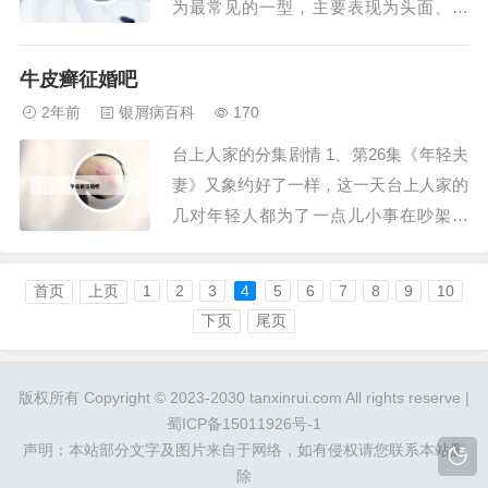
为最常见的一型，主要表现为头面、躯
干、四肢部位的红斑、丘疹，表面覆盖多
层银白色鳞屑。限局性脓疱型银屑病：主
牛皮癣征婚吧
要是掌跖脓疱型银屑病，又称掌跖脓疱病
2年前
银屑病百科
170
及限局性连续性肢端皮炎。发生在掌心、
台上人家的分集剧情 1、第26集《年轻夫
鱼际、跖部及足跟侧缘红斑脱屑区的集簇
妻》又象约好了一样，这一天台上人家的
的、小的深在性...
几对年轻人都为了一点儿小事在吵架。
2、《台上人家》结局是任喜爱最终迎难
而上，为自己和婆婆挣得了幸福的生活。
首页
上页
1
2
3
4
5
6
7
8
9
10
在《台上人家》的剧情中，任喜爱经历了
下页
尾页
重重困难。她原本是一个小县城的富家女
子，然而父母被陷害导致家产被侵吞，她
版权所有 Copyright © 2023-2030 tanxinrui.com All rights reserve |
不得不面对...
蜀ICP备15011926号-1
声明：本站部分文字及图片来自于网络，如有侵权请您联系本站删
除